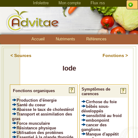
Infolettre
Mon compte
Flux rss
Accueil
Nutriments
Références
< Sources
Fonctions >
Iode
Symptômes de
Fonctions organiques
carences
Production d'énergie
Cirrhose du foie
Santé du coeur
bébés sous-
Abaisse le taux de cholestérol
développés
Transport et assimilation des
sensibilité au froid
gras
embonpoint
Force musculaire
cancer des
Résistance physique
ganglions
Utilisation des protéines
Manque d'appétit
Essentiel à la glande thyroïde