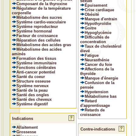
sexuel
Composant de la thyroxine
Épuisement
Régulateur de la température
Crise cardiaque
corporelle
Obésité
Métabolisme des sucres
Manque d'entrain
Système cardio-vasculaire
Hypothyroïdie
Système reproducteur
Goitre
Système hormonal
Hypoglycémie
Facteur de croissance
Difficultés de
Réparation des cellules
concentration
Métabolisme des acides gras
Taux de cholestérol
Métabolisme des acides
élevé
aminés
Fatigue
Formation des tissus
Neurasthénie
Système immunitaire
Cancer du foie
Fonctions cérébrales
Affections de la
Anti-cancer potentiel
thyroïde
Santé du coeur
Manque d'énergie
Structure osseuse
Confusion de la
Système nerveux
pensée
Santé de la peau
Hypotension
Santé des ongles
Métabolisme bas
Santé des cheveux
Retard
Système digestif
d'apprentissage
Retards de
croissance
Indications
Allaitement
Contre-indications
Grossesse