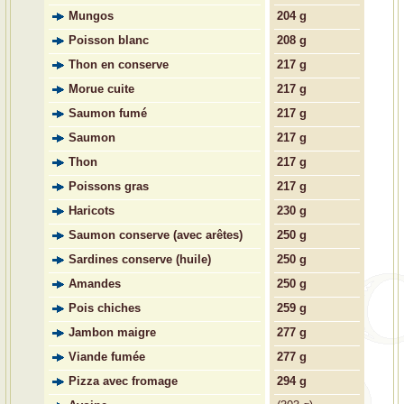
Mungos
204 g
Poisson blanc
208 g
Thon en conserve
217 g
Morue cuite
217 g
Saumon fumé
217 g
Saumon
217 g
Thon
217 g
Poissons gras
217 g
Haricots
230 g
Saumon conserve (avec arêtes)
250 g
Sardines conserve (huile)
250 g
Amandes
250 g
Pois chiches
259 g
Jambon maigre
277 g
Viande fumée
277 g
Pizza avec fromage
294 g