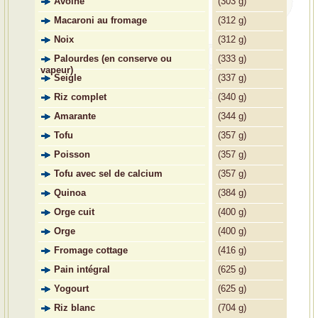
Avoine
(
303 g)
Macaroni au fromage
(
312 g)
Noix
(
312 g)
Palourdes (en conserve ou
(
333 g)
vapeur)
Seigle
(
337 g)
Riz complet
(
340 g)
Amarante
(
344 g)
Tofu
(
357 g)
Poisson
(
357 g)
Tofu avec sel de calcium
(
357 g)
Quinoa
(
384 g)
Orge cuit
(
400 g)
Orge
(
400 g)
Fromage cottage
(
416 g)
Pain intégral
(
625 g)
Yogourt
(
625 g)
Riz blanc
(
704 g)