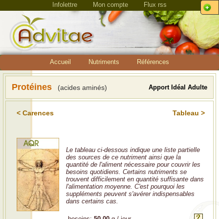
Infolettre
Mon compte
Flux rss
Accueil
Nutriments
Références
Protéines
(acides aminés)
Apport Idéal Adulte
< Carences
Tableau >
Le tableau ci-dessous indique une liste partielle
des sources de ce nutriment ainsi que la
quantité de l'aliment nécessaire pour couvrir les
besoins quotidiens. Certains nutriments se
trouvent difficilement en quantité suffisante dans
l'alimentation moyenne. C'est pourquoi les
suppléments peuvent s'avérer indispensables
dans certains cas.
besoins:
50.00
g / jour