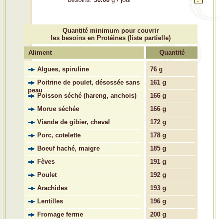
Quantité minimum pour couvrir
les besoins en Protéines (liste partielle)
Aliment
Quantité
Algues, spiruline
76 g
Poitrine de poulet, désossée sans
161 g
peau
Poisson séché (hareng, anchois)
166 g
Morue séchée
166 g
Viande de gibier, cheval
172 g
Porc, cotelette
178 g
Boeuf haché, maigre
185 g
Fèves
191 g
Poulet
192 g
Arachides
193 g
Lentilles
196 g
Fromage ferme
200 g