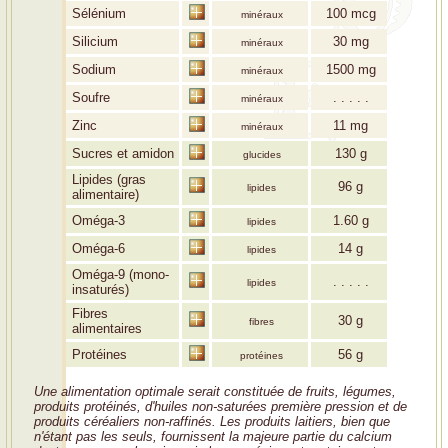
Sélénium
100
mcg
minéraux
Silicium
30
mg
minéraux
Sodium
1500
mg
minéraux
Soufre
. . . . .
minéraux
Zinc
11
mg
minéraux
Sucres et amidon
130
g
glucides
Lipides (gras
96
g
lipides
alimentaire)
Oméga-3
1.60
g
lipides
Oméga-6
14
g
lipides
Oméga-9 (mono-
. . . . .
lipides
insaturés)
Fibres
30
g
fibres
alimentaires
Protéines
56
g
protéines
Une alimentation optimale serait constituée de fruits, légumes,
produits protéinés, d'huiles non-saturées première pression et de
produits céréaliers non-raffinés. Les produits laitiers, bien que
n'étant pas les seuls, fournissent la majeure partie du calcium