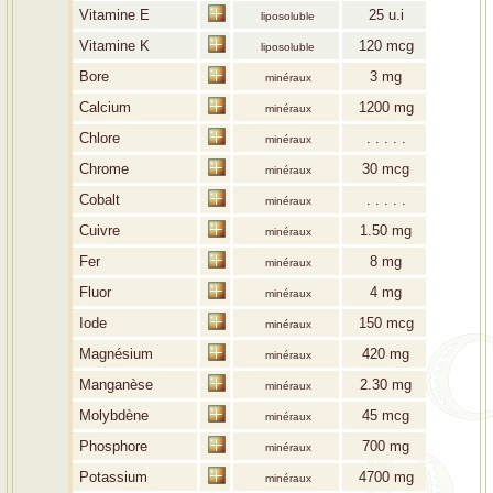
Vitamine E
25
u.i
liposoluble
Vitamine K
120
mcg
liposoluble
Bore
3
mg
minéraux
Calcium
1200
mg
minéraux
Chlore
. . . . .
minéraux
Chrome
30
mcg
minéraux
Cobalt
. . . . .
minéraux
Cuivre
1.50
mg
minéraux
Fer
8
mg
minéraux
Fluor
4
mg
minéraux
Iode
150
mcg
minéraux
Magnésium
420
mg
minéraux
Manganèse
2.30
mg
minéraux
Molybdène
45
mcg
minéraux
Phosphore
700
mg
minéraux
Potassium
4700
mg
minéraux