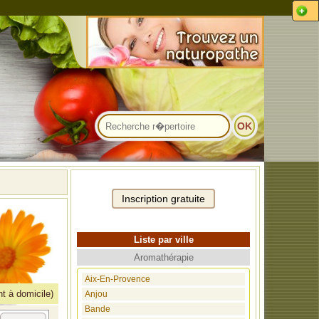
Liste par ville
Aromathérapie
Aix-En-Provence
t à domicile)
Anjou
Bande