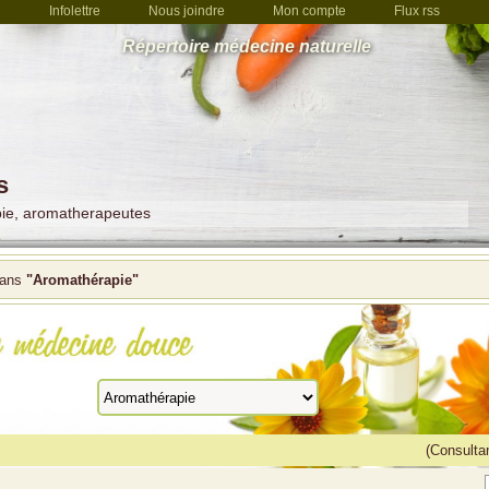
Infolettre
Nous joindre
Mon compte
Flux rss
Répertoire médecine naturelle
s
pie, aromatherapeutes
ans
"Aromathérapie"
(Consultan