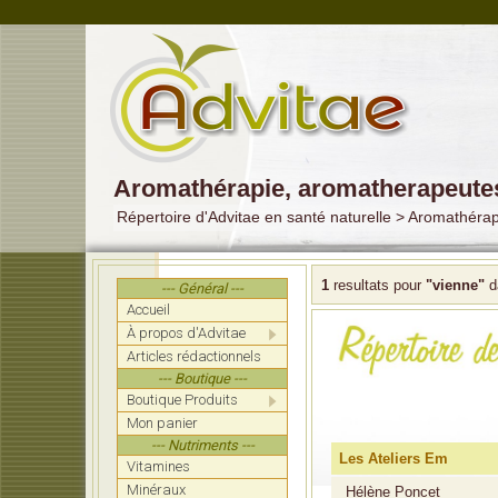
Aromathérapie, aromatherapeute
Répertoire d'Advitae en santé naturelle > Aromathéra
1
resultats pour
"vienne"
d
--- Général ---
Accueil
À propos d'Advitae
Articles rédactionnels
--- Boutique ---
Boutique Produits
Mon panier
--- Nutriments ---
Les Ateliers Em
Vitamines
Minéraux
Hélène Poncet