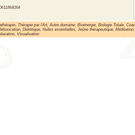
0611869264
thérapie, Thérapie par l'Art, Autre domaine, Bioénergie, Biologie Totale, Coa
étoxication, Diététique, Huiles essentielles, Jeûne thérapeutique, Méditation,
laxation, Visualisation