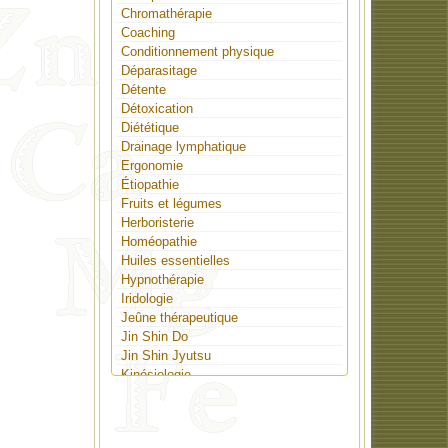
Chromathérapie
Coaching
Conditionnement physique
Déparasitage
Détente
Détoxication
Diététique
Drainage lymphatique
Ergonomie
Étiopathie
Fruits et légumes
Herboristerie
Homéopathie
Huiles essentielles
Hypnothérapie
Iridologie
Jeûne thérapeutique
Jin Shin Do
Jin Shin Jyutsu
Kinésiologie
Lithothérapie
Massothérapie
Médecine nouvelle germanique