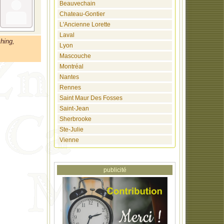
Beauvechain
Chateau-Gontier
L'Ancienne Lorette
Laval
ching,
Lyon
Mascouche
Montréal
Nantes
Rennes
Saint Maur Des Fosses
Saint-Jean
Sherbrooke
Ste-Julie
Vienne
publicité