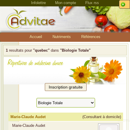
Infolettre
Mon compte
Flux rss
Accueil
Nutriments
Références
1
resultats pour
"quebec"
dans
"Biologie Totale"
Marie-Claude Audet
(Consultant à domicile)
Marie-Claude Audet