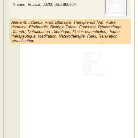
Vienne, France, 38200
0611869264
Aliments naturels, Aromathérapie, Thérapie par l'Art, Autre
domaine, Bioénergie, Biologie Totale, Coaching, Déparasitage,
Détente, Détoxication, Diététique, Huiles essentielles, Jeûne
thérapeutique, Méditation, Naturothérapie, Reiki, Relaxation,
Visualisation