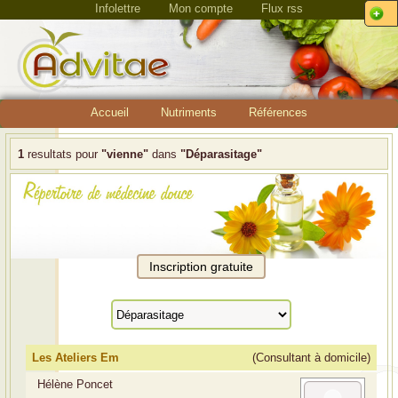
Infolettre
Mon compte
Flux rss
Accueil
Nutriments
Références
1
resultats pour
"vienne"
dans
"Déparasitage"
Les Ateliers Em
(Consultant à domicile)
Hélène Poncet