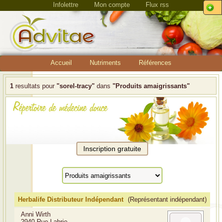
Infolettre
Mon compte
Flux rss
Accueil
Nutriments
Références
1
resultats pour
"sorel-tracy"
dans
"Produits amaigrissants"
Herbalife Distributeur Indépendant
(Représentant indépendant)
Anni Wirth
2940 Rue Labrie