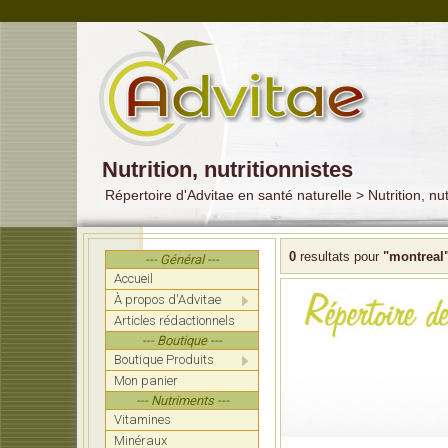
Nutrition, nutritionnistes
Répertoire d'Advitae en santé naturelle > Nutrition, nut
0
resultats pour
"montreal
--- Général ---
Accueil
À propos d'Advitae
Articles rédactionnels
--- Boutique ---
Boutique Produits
Mon panier
--- Nutriments ---
Vitamines
Minéraux