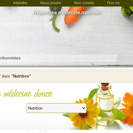
Infolettre
Nous joindre
Mon compte
Flux rss
Répertoire médecine naturelle
ritionnistes
"
dans
"Nutrition"