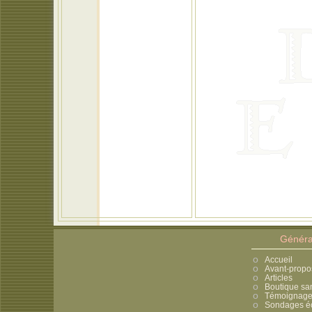
Généra
Accueil
Avant-propo
Articles
Boutique sa
Témoignages
Sondages éc