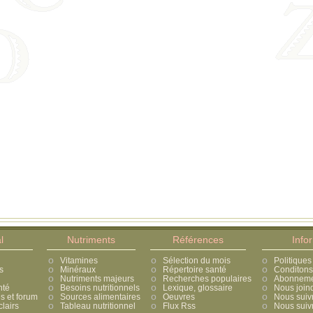
l
Nutriments
Références
Info
Vitamines
Sélection du mois
Politiques
s
Minéraux
Répertoire santé
Conditons 
Nutriments majeurs
Recherches populaires
Abonnement
nté
Besoins nutritionnels
Lexique, glossaire
Nous join
 et forum
Sources alimentaires
Oeuvres
Nous suiv
lairs
Tableau nutritionnel
Flux Rss
Nous suivr