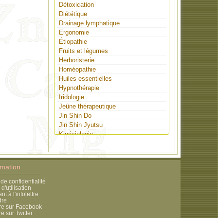
Détoxication
Diététique
Drainage lymphatique
Ergonomie
Étiopathie
Fruits et légumes
Herboristerie
Homéopathie
Huiles essentielles
Hypnothérapie
Iridologie
Jeûne thérapeutique
Jin Shin Do
Jin Shin Jyutsu
Kinésiologie
Lithothérapie
Massothérapie
Médecine nouvelle germanique
rmation
Méditation
Musicothérapie
 de confidentialité
d'utilisation
Naturopathie
 à l'infolettre
Naturothérapie
dre
re sur Facebook
Nutrition
e sur Twitter
Opportunité d'affaires (santé)