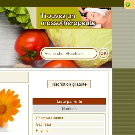
Liste par ville
Nutrition
Chateau-Gontier
Gatineau
Haversin