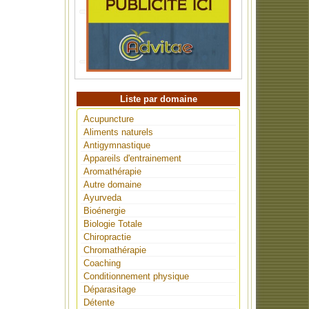
Liste par domaine
Acupuncture
Aliments naturels
Antigymnastique
Appareils d'entrainement
Aromathérapie
Autre domaine
Ayurveda
Bioénergie
Biologie Totale
Chiropractie
Chromathérapie
Coaching
Conditionnement physique
Déparasitage
Détente