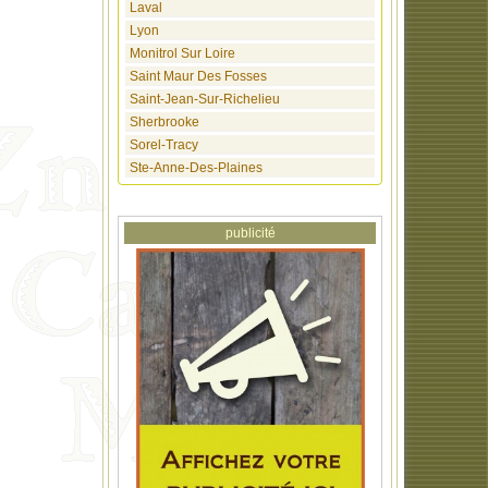
Laval
Lyon
Monitrol Sur Loire
Saint Maur Des Fosses
Saint-Jean-Sur-Richelieu
Sherbrooke
Sorel-Tracy
Ste-Anne-Des-Plaines
publicité