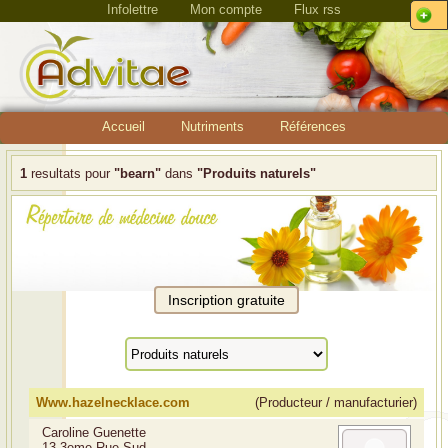
Infolettre
Mon compte
Flux rss
Accueil
Nutriments
Références
1
resultats pour
"bearn"
dans
"Produits naturels"
Www.hazelnecklace.com
(Producteur / manufacturier)
Caroline Guenette
13 3eme Rue Sud