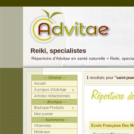
Reiki, specialistes
Répertoire d'Advitae en santé naturelle > Reiki, specia
--- Général ---
1
resultats pour
"saint-jea
Accueil
À propos d'Advitae
Articles rédactionnels
--- Boutique ---
Boutique Produits
Mon panier
--- Nutriments ---
Vitamines
Ecole Française Des 
Minéraux