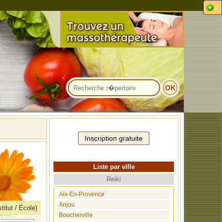
Liste par ville
Reiki
Aix-En-Provence
Anjou
stitut / École)
Boucherville