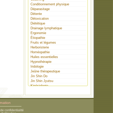
Conditionnement physique
Déparasitage
Détente
Détoxication
Diététique
Drainage lymphatique
Ergonomie
Étiopathie
Fruits et légumes
Herboristerie
Homéopathie
Huiles essentielles
Hypnothérapie
Iridologie
Jeûne thérapeutique
Jin Shin Do
Jin Shin Jyutsu
Kinésiologie
Lithothérapie
Massothérapie
Médecine nouvelle germanique
rmation
Méditation
Musicothérapie
 de confidentialité