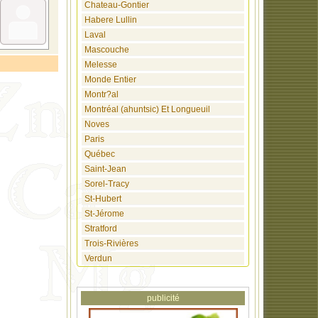
Chateau-Gontier
Habere Lullin
Laval
Mascouche
Melesse
Monde Entier
Montr?al
Montréal (ahuntsic) Et Longueuil
Noves
Paris
Québec
Saint-Jean
Sorel-Tracy
St-Hubert
St-Jérome
Stratford
Trois-Rivières
Verdun
Vienne
Yutz
publicité