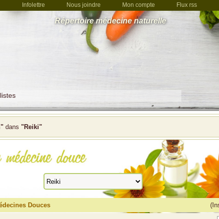
Infolettre
Nous joindre
Mon compte
Flux rss
Répertoire médecine naturelle
listes
n"
dans
"Reiki"
Médecines Douces
(In