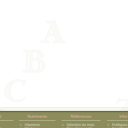
l
Nutriments
Références
Info
Vitamines
Sélection du mois
Politiques