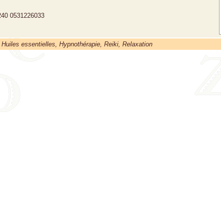
240
0531226033
Huiles essentielles, Hypnothérapie, Reiki, Relaxation