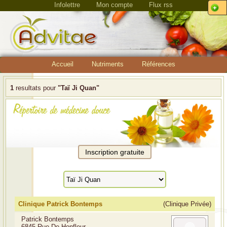
Infolettre
Mon compte
Flux rss
Accueil
Nutriments
Références
1
resultats pour
"Taï Ji Quan"
Clinique Patrick Bontemps
(Clinique Privée)
Patrick Bontemps
6845 Rue De Honfleur