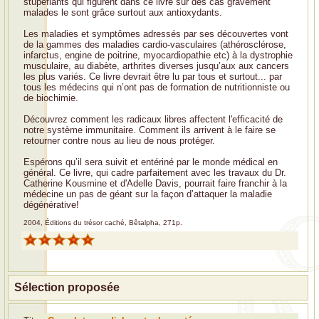
stupéfiants qui figurent dans ce livre sur des cas grâvement
malades le sont grâce surtout aux antioxydants.
Les maladies et symptômes adressés par ses découvertes vont
de la gammes des maladies cardio-vasculaires (athérosclérose,
infarctus, engine de poitrine, myocardiopathie etc) à la dystrophie
musculaire, au diabète, arthrites diverses jusqu’aux aux cancers
les plus variés. Ce livre devrait être lu par tous et surtout... par
tous les médecins qui n’ont pas de formation de nutritionniste ou
de biochimie.
Découvrez comment les radicaux libres affectent l'efficacité de
notre système immunitaire. Comment ils arrivent à le faire se
retourner contre nous au lieu de nous protéger.
Espérons qu’il sera suivit et entériné par le monde médical en
général. Ce livre, qui cadre parfaitement avec les travaux du Dr.
Catherine Kousmine et d'Adelle Davis, pourrait faire franchir à la
médecine un pas de géant sur la façon d’attaquer la maladie
dégénérative!
2004, Éditions du trésor caché, Bêtalpha, 271p.
Sélection proposée