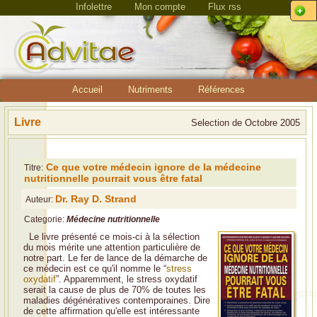
Infolettre
Mon compte
Flux rss
Accueil
Nutriments
Références
Livre
Selection de Octobre 2005
Ce que votre médecin ignore de la médecine
Titre:
nutritionnelle pourrait vous être fatal
Dr. Ray D. Strand
Auteur:
Categorie:
Médecine nutritionnelle
Le livre présenté ce mois-ci à la sélection
du mois mérite une attention particulière de
notre part. Le fer de lance de la démarche de
ce médecin est ce qu'il nomme le “
stress
oxydatif
”. Apparemment, le stress oxydatif
serait la cause de plus de 70% de toutes les
maladies dégénératives contemporaines. Dire
de cette affirmation qu'elle est intéressante