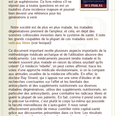
est un euphémisme. Ce livre même s'il ne
répond pas à toutes questions en est un
toutefois d'une incidence majeure et pourrait
bien devenir une référence pour les
générations à venir.
Notre société est de plus en plus malade, les maladies
dégénératives prennent de l'ampleur, et cela, en dépit des
sommes collossales investies dans le système de santé. Il note:
les grands coupables de la plupart de ces maladies sont
les
radicaux libres
(voir lexique)!
Ce document important revèle plusieurs aspects importants de la
méthodologie médicale archaïque et de l'utilisation abusive des
médicaments. Les médicaments peuvent rendre malade et ils
rendent souvent plus malade en raison du stress oxydatif qu'ils
créent! Ce médecin “rebelle”, on peut certes affirmer, trace les
voies d’une approche médicale révolutionnaire, si on la compare
aux attitudes usuelles de la médecine officielle. En effet, le
docteur Ray Strand, qui s’appuie sur une série d’études et de
recherches concluantes sur l’effet et les bienfaits des
antioxydants et des suppléments nutritionnels sur diverses
maladies dégénératives, utilise des suppléments nutritionnels, en
particulier des antioxydants, pour combattre les radicaux libres et
guérir la plupart de ses patients. En fait, comme il prend soins de
le préciser lui-même, c’est plutôt le corps lui-même qui possède
la faculté merveilleuse de s’auto-guérir. Il nous serait
effectivement possible de mieux contrôler notre capital-santé
grâce aux découvertes présentées dans ce livre. Les résultats