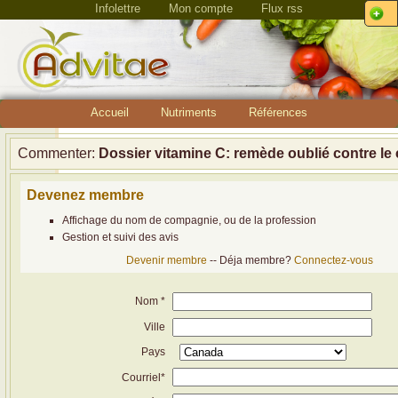
Infolettre
Mon compte
Flux rss
Accueil
Nutriments
Références
Commenter:
Dossier vitamine C: remède oublié contre le
Devenez membre
Affichage du nom de compagnie, ou de la profession
Gestion et suivi des avis
Devenir membre
-- Déja membre?
Connectez-vous
Nom *
Ville
Pays
Courriel*