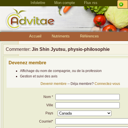
Infolettre
Mon compte
Flux rss
Accueil
Nutriments
Références
Commenter:
Jin Shin Jyutsu, physio-philosophie
Devenez membre
Affichage du nom de compagnie, ou de la profession
Gestion et suivi des avis
Devenir membre
-- Déja membre?
Connectez-vous
Nom *
Ville
Pays
Courriel*