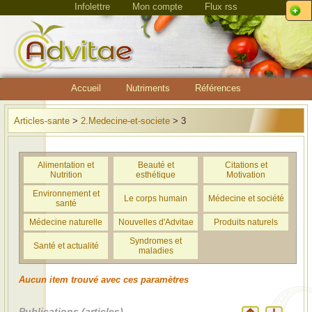
Infolettre
Mon compte
Flux rss
Accueil
Nutriments
Références
Articles-sante
>
2.Medecine-et-societe
> 3
Alimentation et
Beauté et
Citations et
Nutrition
esthétique
Motivation
Environnement et
Le corps humain
Médecine et société
santé
Médecine naturelle
Nouvelles d'Advitae
Produits naturels
Syndromes et
Santé et actualité
maladies
Aucun item trouvé avec ces paramètres
Publications (articles)