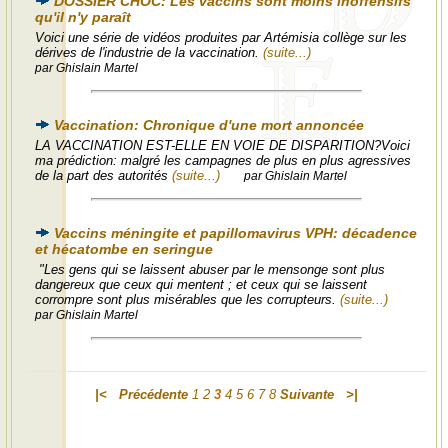
DOSSIER CHOC: Les vaccins sont moins inoffensifs
qu'il n'y paraît
Voici une série de vidéos produites par Artémisia collège sur les
dérives de l'industrie de la vaccination.
(suite...)
par Ghislain Martel
Vaccination: Chronique d'une mort annoncée
LA VACCINATION EST-ELLE EN VOIE DE DISPARITION?Voici
ma prédiction: malgré les campagnes de plus en plus agressives
de la part des autorités
(suite...)
par Ghislain Martel
Vaccins méningite et papillomavirus VPH: décadence
et hécatombe en seringue
"Les gens qui se laissent abuser par le mensonge sont plus
dangereux que ceux qui mentent ; et ceux qui se laissent
corrompre sont plus misérables que les corrupteurs.
(suite...)
par Ghislain Martel
|<
Précédente
1
2
3
4
5
6
7
8
Suivante
>|