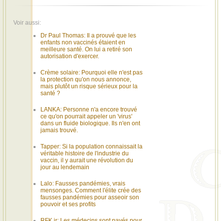
Voir aussi:
Dr Paul Thomas: Il a prouvé que les
enfants non vaccinés étaient en
meilleure santé. On lui a retiré son
autorisation d'exercer.
Crème solaire: Pourquoi elle n'est pas
la protection qu'on nous annonce,
mais plutôt un risque sérieux pour la
santé ?
LANKA: Personne n'a encore trouvé
ce qu'on pourrait appeler un 'virus'
dans un fluide biologique. Ils n'en ont
jamais trouvé.
Tapper: Si la population connaissait la
véritable histoire de l'industrie du
vaccin, il y aurait une révolution du
jour au lendemain
Lalo: Fausses pandémies, vrais
mensonges. Comment l'élite crée des
fausses pandémies pour asseoir son
pouvoir et ses profits
RFK jr: Les médecins sont payés pour