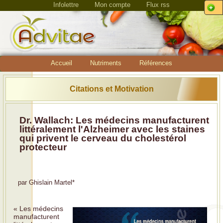
Infolettre
Mon compte
Flux rss
Accueil
Nutriments
Références
Citations et Motivation
Dr. Wallach: Les médecins manufacturent
littéralement l'Alzheimer avec les staines
qui privent le cerveau du cholestérol
protecteur
par
Ghislain Martel
*
« Les médecins
manufacturent