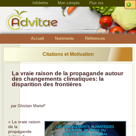
Infolettre
Mon compte
Flux rss
Accueil
Nutriments
Références
Citations et Motivation
La vraie raison de la propagande autour
des changements climatiques: la
disparition des frontières
par
Ghislain Martel
*
« La vraie raison
de la
propagande