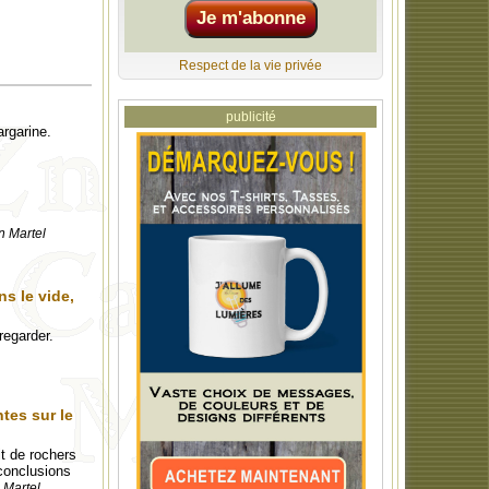
Respect de la vie privée
publicité
argarine.
n Martel
s le vide,
regarder.
tes sur le
t de rochers
 conclusions
 Martel