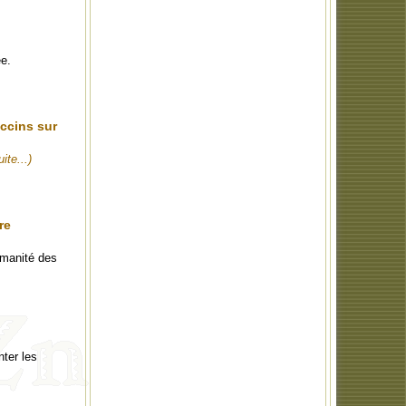
ée.
accins sur
uite...)
re
umanité des
nter les