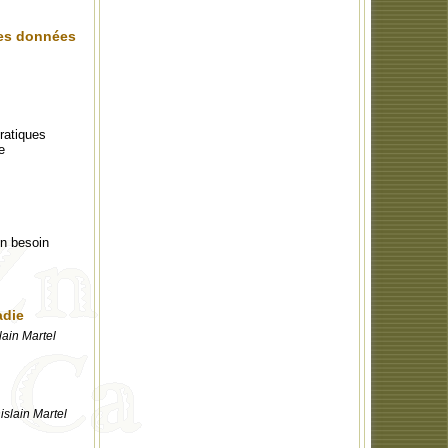
les données
ratiques
e
n besoin
adie
lain Martel
islain Martel