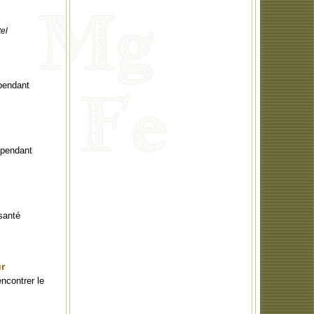
tel
 pendant
x pendant
 santé
r
ncontrer le