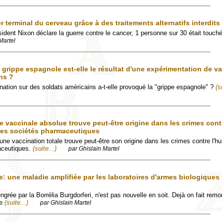
er terminal du cerveau grâce à des traitements alternatifs interdits
ident Nixon déclare la guerre contre le cancer, 1 personne sur 30 était touch
Martel
grippe espagnole est-elle le résultat d'une expérimentation de v
ns ?
ation sur des soldats américains a-t-elle provoqué la "grippe espagnole" ?
(s
 vaccinale absolue trouve peut-être origine dans les crimes cont
des sociétés pharmaceutiques
ne vaccination totale trouve peut-être son origine dans les crimes contre l'h
aceutiques.
(suite...)
par Ghislain Martel
: une maladie amplifiée par les laboratoires d'armes biologiques
rée par la Borrélia Burgdorferi, n'est pas nouvelle en soit. Dejà on fait remo
ie
(suite...)
par Ghislain Martel