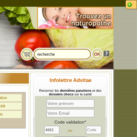
Infolettre Advitae
Recevrez les
dernières parutions
et des
dossiers chocs
sur la santé
ation
iété
ls
Code validation*
>>