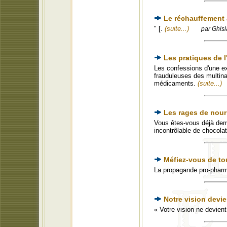
Le réchauffement 
" [.
(suite...)
par Ghisl
Les pratiques de 
Les confessions d'une e
frauduleuses des multina
médicaments.
(suite...)
Les rages de nour
Vous êtes-vous déjà dem
incontrôlable de chocola
Méfiez-vous de to
La propagande pro-phar
Notre vision devie
« Votre vision ne devien