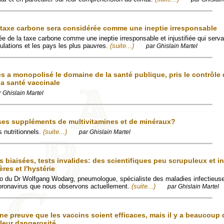
la taxe carbone sera considérée comme une ineptie irresponsable
dée de la taxe carbone comme une ineptie irresponsable et injustifiée qui servait
pulations et les pays les plus pauvres.
(suite...)
par Ghislain Martel
s a monopolisé le domaine de la santé publique, pris le contrôle 
la santé vaccinale
r Ghislain Martel
es suppléments de multivitamines et de minéraux?
 nutritionnels.
(suite...)
par Ghislain Martel
biaisées, tests invalides: des scientifiques peu scrupuleux et i
res et l'hystérie
ideo du Dr Wolfgang Wodarg, pneumologue, spécialiste des maladies infectieus
coronavirus que nous observons actuellement.
(suite...)
par Ghislain Martel
e preuve que les vaccins soient efficaces, mais il y a beaucoup
e leur dangerosité