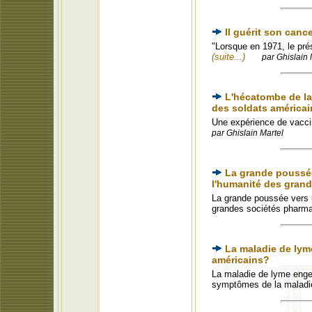
Il guérit son canc
"Lorsque en 1971, le prés
(suite...)
par Ghislain 
L'hécatombe de la 
des soldats américai
Une expérience de vaccin
par Ghislain Martel
La grande poussée
l'humanité des gran
La grande poussée vers u
grandes sociétés pharm
La maladie de lyme
américains?
La maladie de lyme engeng
symptômes de la malad