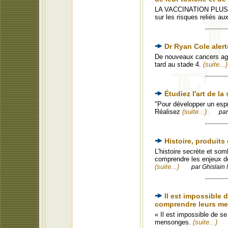
LA VACCINATION PLUS 
sur les risques reliés a
Dr Ryan Cole alert
De nouveaux cancers agre
tard au stade 4.
(suite...)
Étudiez l'art de la
"Pour développer un espri
Réalisez
(suite...)
par
Histoire, produit
L'histoire secrète et som
comprendre les enjeux de 
(suite...)
par Ghislain 
Il est impossible 
comprendre leurs m
« Il est impossible de s
mensonges.
(suite...)