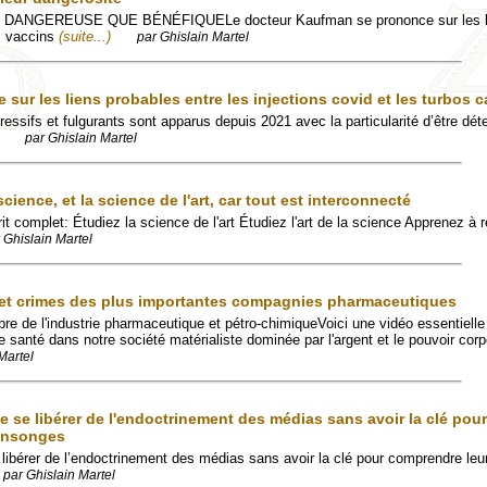
DANGEREUSE QUE BÉNÉFIQUELe docteur Kaufman se prononce sur les bé
ux vaccins
(suite...)
par Ghislain Martel
e sur les liens probables entre les injections covid et les turbos 
ssifs et fulgurants sont apparus depuis 2021 avec la particularité d’être dét
par Ghislain Martel
 science, et la science de l'art, car tout est interconnecté
t complet: Étudiez la science de l'art Étudiez l'art de la science Apprenez à 
 Ghislain Martel
s et crimes des plus importantes compagnies pharmaceutiques
bre de l'industrie pharmaceutique et pétro-chimiqueVoici une vidéo essentielle
santé dans notre société matérialiste dominée par l'argent et le pouvoir corpo
Martel
de se libérer de l'endoctrinement des médias sans avoir la clé pour
ensonges
e libérer de l’endoctrinement des médias sans avoir la clé pour comprendre leu
par Ghislain Martel