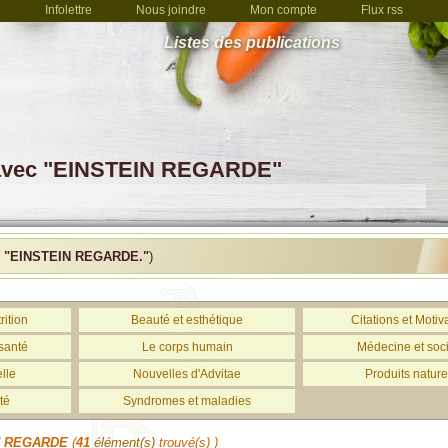
Infolettre
Nous joindre
Mon compte
Flux rss
Listes des publications
e avec "EINSTEIN REGARDE"
c
"EINSTEIN REGARDE."
)
rition
Beauté et esthétique
Citations et Motiv
santé
Le corps humain
Médecine et soc
lle
Nouvelles d'Advitae
Produits nature
té
Syndromes et maladies
N REGARDE
(
41
élément(s)
trouvé(s) )