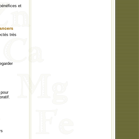
néfices et
cancers
ectés très
regarder
 pour
ratif.
rs