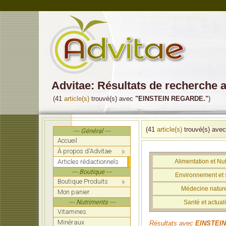
Advitae: Résultats de recherch
(41
article(s)
trouvé(s) avec
"EINSTEIN REGARDE."
)
(41
article(s)
trouvé(s) ave
--- Général ---
Accueil
À propos d'Advitae
Articles rédactionnels
Alimentation et Nut
--- Boutique ---
Environnement et 
Boutique Produits
Médecine nature
Mon panier
--- Nutriments ---
Santé et actuali
Vitamines
Minéraux
Résultats avec
EINSTEI