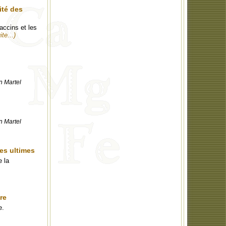
ité des
accins et les
ite...)
n Martel
n Martel
ées ultimes
e la
re
e.