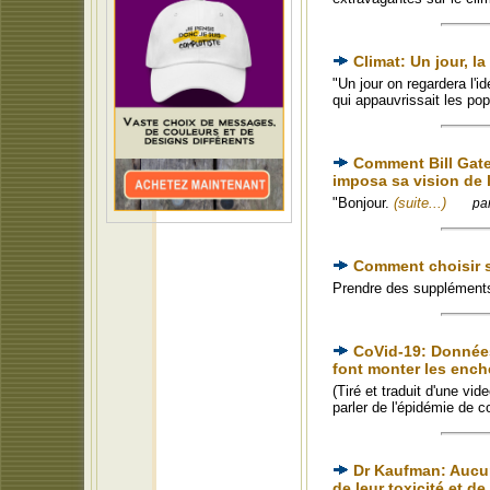
Climat: Un jour, 
"Un jour on regardera l'i
qui appauvrissait les po
Comment Bill Gate
imposa sa vision de 
"Bonjour.
(suite...)
pa
Comment choisir s
Prendre des suppléments
CoVid-19: Données 
font monter les enchè
(Tiré et traduit d'une v
parler de l'épidémie de 
Dr Kaufman: Aucun
de leur toxicité et d