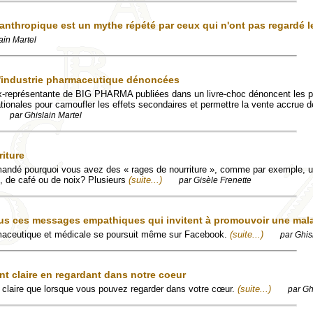
anthropique est un mythe répété par ceux qui n'ont pas regardé 
ain Martel
l'industrie pharmaceutique dénoncées
x-représentante de BIG PHARMA publiées dans un livre-choc dénoncent les p
tionales pour camoufler les effets secondaires et permettre la vente accrue d
par Ghislain Martel
riture
andé pourquoi vous avez des « rages de nourriture », comme par exemple, u
t, de café ou de noix? Plusieurs
(suite...)
par Gisèle Frenette
us ces messages empathiques qui invitent à promouvoir une mal
maceutique et médicale se poursuit même sur Facebook.
(suite...)
par Ghis
nt claire en regardant dans notre coeur
t claire que lorsque vous pouvez regarder dans votre cœur.
(suite...)
par Gh