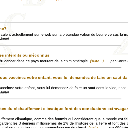
ine?
rculent actuellement sur le web sur la prétendue valeur du beurre versus la m
Martel
es interdits ou méconnus
 du cancer dans ce pays meurent de la chimiothérapie.
(suite...)
par Ghislai
ous vaccinez votre enfant, vous lui demandez de faire un saut dan
accinez votre enfant, vous lui demandez de faire un saut dans le vide, sans 
Martel
istes du réchauffement climatique font des conclusions extravagan
uffement climatique, comme des fourmis qui considèrent que le monde est fai
ardent les 3 derniers millionièmes de 1% de l'histoire de la Terre et font des
at et en particulier sur leur compréhension du climat.
(suite...)
par Ghislain