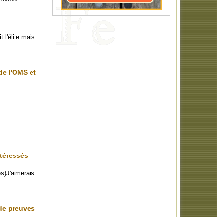
 l'élite mais
de l'OMS et
ntéressés
es)J'aimerais
 de preuves