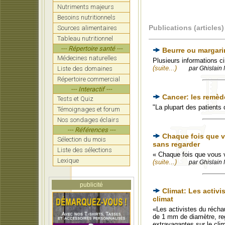
Nutriments majeurs
Besoins nutritionnels
Publications (articles)
Sources alimentaires
Tableau nutritionnel
--- Répertoire santé ---
Beurre ou margar
Médecines naturelles
Plusieurs informations ci
(suite...)
Liste des domaines
par Ghislain 
Répertoire commercial
--- Interactif ---
Cancer: les remèd
Tests et Quiz
"La plupart des patients
Témoignages et forum
Nos sondages éclairs
--- Références ---
Chaque fois que v
Sélection du mois
sans regarder
Liste des sélections
« Chaque fois que vous v
Lexique
(suite...)
par Ghislain 
publicité
Climat: Les activ
climat
«Les activistes du récha
de 1 mm de diamètre, reg
extravagantes sur le clim