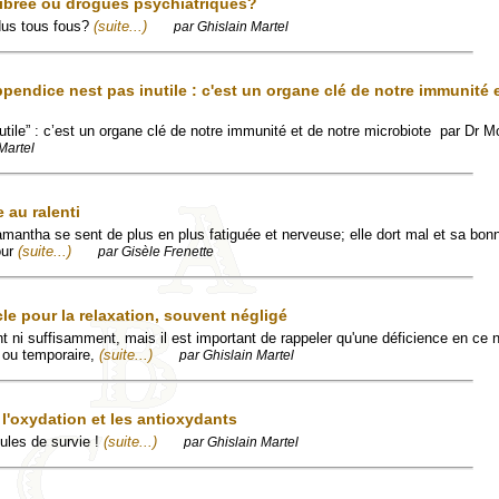
librée ou drogues psychiatriques?
dus tous fous?
(suite...)
par Ghislain Martel
endice nest pas inutile : c'est un organe clé de notre immunité e
nutile” : c’est un organe clé de notre immunité et de notre microbiote par Dr
Martel
 au ralenti
mantha se sent de plus en plus fatiguée et nerveuse; elle dort mal et sa bo
our
(suite...)
par Gisèle Frenette
le pour la relaxation, souvent négligé
t ni suffisamment, mais il est important de rappeler qu'une déficience en ce 
 ou temporaire,
(suite...)
par Ghislain Martel
'oxydation et les antioxydants
ules de survie !
(suite...)
par Ghislain Martel