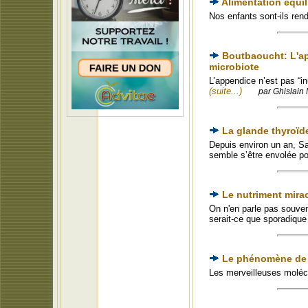
Alimentation équi
Nos enfants sont-ils ren
Boutbaoucht: L'app
microbiote
L’appendice n’est pas “i
(suite...)
par Ghislain 
La glande thyroïde
Depuis environ un an, Sa
semble s’être envolée p
Le nutriment mirac
On n'en parle pas souven
serait-ce que sporadique
Le phénomène de l
Les merveilleuses moléc