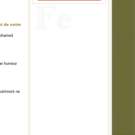
t de notre
 Mohamed
nne humeur
nutriment ne