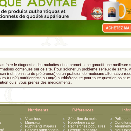
as faire le diagnostic des maladies ni ne promet ni ne garantit une meilleure 
formations contenues sur ce site. Pour soigner un problème sérieux de santé, v
cin (nutritionniste de préférence) ou un praticien de médecine alternative rec
ours à un(e) nutritionniste ou un(e) nutrithérapeute pour toute question pointue
trition ou si vous prenez des médicaments.
l
Nutriments
Références
Info
Vitamines
Sélection du mois
Politiques
s
Minéraux
Répertoire santé
Conditons 
Nutriments majeurs
Recherches populaires
Abonnement
nté
Besoins nutritionnels
Lexique, glossaire
Nous join