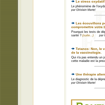
Le stress oxydati
Le phénomène de l'oxyda
par Ghislain Martel
Les écouvillons po
compromettre votre 
Pourquoi les tests de d
santé ?
(suite...)
par 
Tetanos: Non, le v
de la vaccinologie.
Qui n'a pas entendu un jo
cette maladie est la pr
Une thérapie alter
Le diagnostic de la dépr
par Ghislain Martel