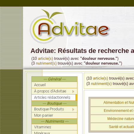
Advitae: Résultats de recherche 
(10
article(s)
trouvé(s) avec
"douleur nerveuse."
)
(3
nutriment(s)
trouvé(s) avec
"douleur nerveuse."
)
(10
article(s)
trouvé(s) ave
--- Général ---
(3
nutriment(s)
trouvé(s) a
Accueil
À propos d'Advitae
Articles rédactionnels
Alimentation et Nut
--- Boutique ---
Boutique Produits
Environnement et 
Mon panier
Médecine nature
--- Nutriments ---
Vitamines
Santé et actuali
Minéraux