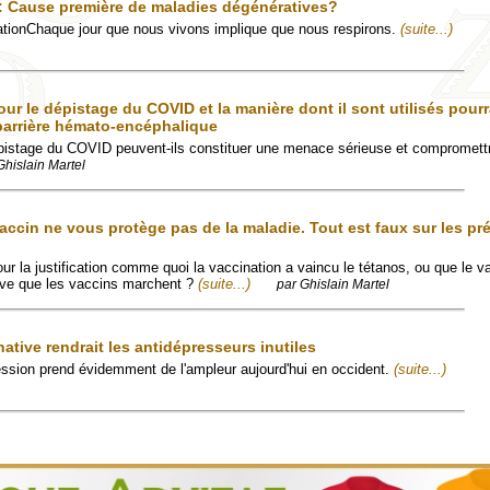
f: Cause première de maladies dégénératives?
tionChaque jour que nous vivons implique que nous respirons.
(suite...)
ur le dépistage du COVID et la manière dont il sont utilisés pourr
barrière hémato-encéphalique
épistage du COVID peuvent-ils constituer une menace sérieuse et compromettr
Ghislain Martel
accin ne vous protège pas de la maladie. Tout est faux sur les pr
ur la justification comme quoi la vaccination a vaincu le tétanos, ou que le v
euve que les vaccins marchent ?
(suite...)
par Ghislain Martel
native rendrait les antidépresseurs inutiles
ession prend évidemment de l'ampleur aujourd'hui en occident.
(suite...)