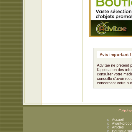
Avis important !
Advitae ne prétend p
l'application des in
consulter votre méde
conseille d'avoir rec
concernant votre nu
Généra
Accueil
Avant-propo
Articles
Boutique sa