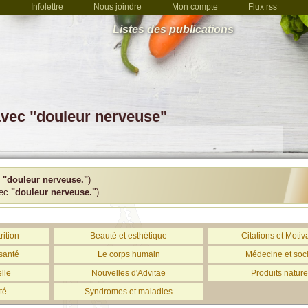
Infolettre
Nous joindre
Mon compte
Flux rss
Listes des publications
avec "douleur nerveuse"
c
"douleur nerveuse."
)
vec
"douleur nerveuse."
)
rition
Beauté et esthétique
Citations et Motiv
santé
Le corps humain
Médecine et soc
lle
Nouvelles d'Advitae
Produits nature
té
Syndromes et maladies