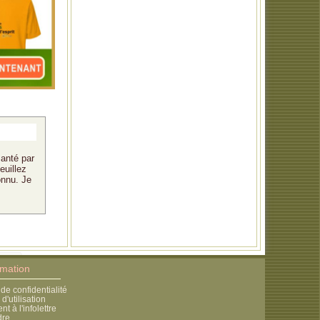
santé par
euillez
onnu. Je
rmation
 de confidentialité
d'utilisation
 à l'infolettre
dre