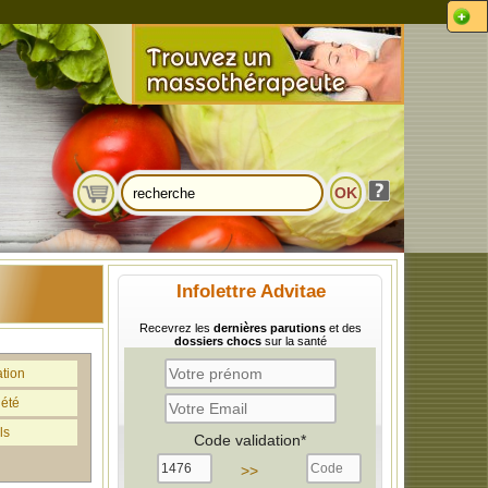
Infolettre Advitae
Recevrez les
dernières parutions
et des
dossiers chocs
sur la santé
ation
iété
ls
Code validation*
>>