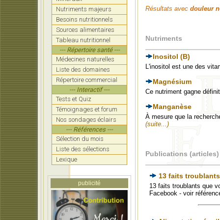
Résultats avec
douleur n
Nutriments majeurs
Besoins nutritionnels
Sources alimentaires
Nutriments
Tableau nutritionnel
--- Répertoire santé ---
Inositol (B)
Médecines naturelles
L'inositol est une des vit
Liste des domaines
Répertoire commercial
Magnésium
--- Interactif ---
Ce nutriment gagne défini
Tests et Quiz
Manganèse
Témoignages et forum
À mesure que la recherche 
Nos sondages éclairs
(suite...)
--- Références ---
Sélection du mois
Liste des sélections
Publications (articles)
Lexique
13 faits troublants
publicité
13 faits troublants que vo
Facebook - voir référen