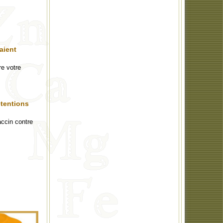
aient
e votre
étentions
accin contre