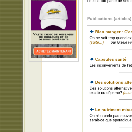
Le zinc fait partie de ses
Publications (articles)
Bien manger : C'e
On ne sait trop quand ex
(suite...)
par Gisèle Fr
Capsules santé
Les inconvénients de l’
Des solutions alter
Des solutions alternative
excité ou déprimé?
(suite
Le nutriment mirac
On n'en parle pas souven
serait-ce que sporadique