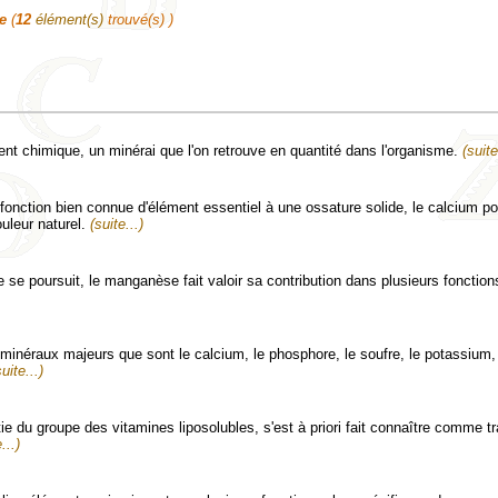
e
(
12
élément(s)
trouvé(s) )
nt chimique, un minérai que l'on retrouve en quantité dans l'organisme.
(suite
 fonction bien connue d'élément essentiel à une ossature solide, le calcium p
ouleur naturel.
(suite...)
se poursuit, le manganèse fait valoir sa contribution dans plusieurs fonction
7 minéraux majeurs que sont le calcium, le phosphore, le soufre, le potassium,
suite...)
rtie du groupe des vitamines liposolubles, s'est à priori fait connaître comme t
...)