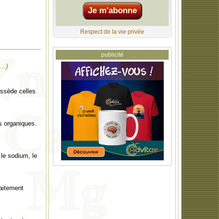
Respect de la vie privée
publicité
...)
ossède celles
s organiques.
 le sodium, le
raitement