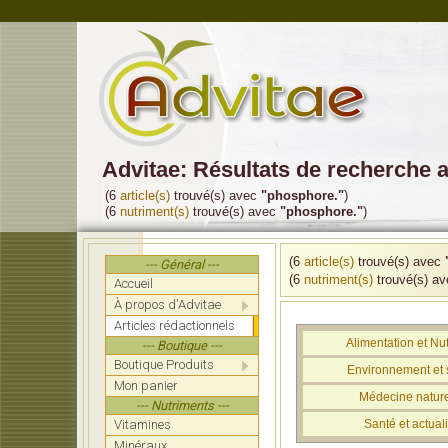
Advitae: Résultats de recherche
(6
article(s)
trouvé(s) avec
"phosphore."
)
(6
nutriment(s)
trouvé(s) avec
"phosphore."
)
(6
article(s)
trouvé(s) avec
--- Général ---
(6
nutriment(s)
trouvé(s) a
Accueil
À propos d'Advitae
Articles rédactionnels
Alimentation et Nut
--- Boutique ---
Boutique Produits
Environnement et 
Mon panier
Médecine nature
--- Nutriments ---
Vitamines
Santé et actuali
Minéraux