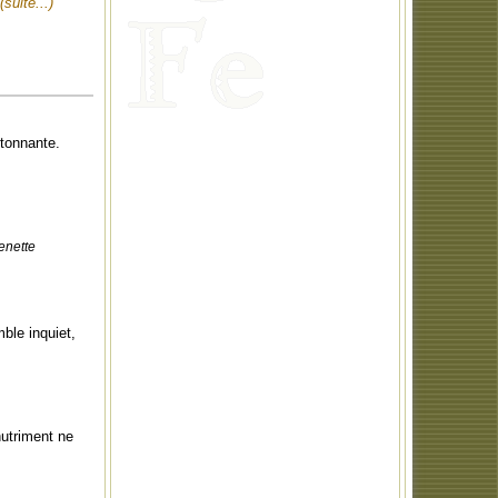
(suite...)
étonnante.
enette
ble inquiet,
nutriment ne