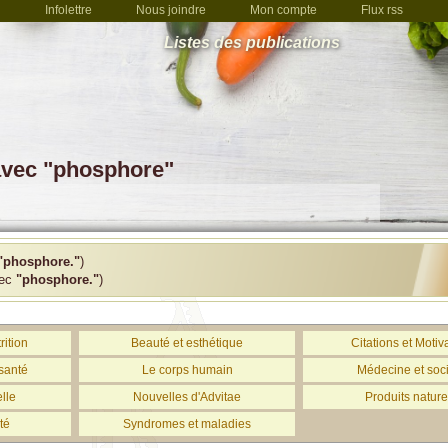
Infolettre
Nous joindre
Mon compte
Flux rss
Listes des publications
 avec "phosphore"
"phosphore."
)
vec
"phosphore."
)
rition
Beauté et esthétique
Citations et Motiv
santé
Le corps humain
Médecine et soc
lle
Nouvelles d'Advitae
Produits nature
té
Syndromes et maladies