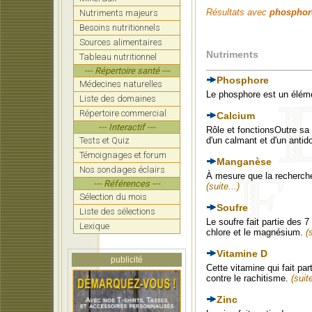
Résultats avec
phosphor
Nutriments majeurs
Besoins nutritionnels
Sources alimentaires
Nutriments
Tableau nutritionnel
--- Répertoire santé ---
Phosphore
Médecines naturelles
Le phosphore est un éléme
Liste des domaines
Répertoire commercial
Calcium
--- Interactif ---
Rôle et fonctionsOutre sa
Tests et Quiz
d'un calmant et d'un antid
Témoignages et forum
Manganèse
Nos sondages éclairs
À mesure que la recherche 
--- Références ---
(suite...)
Sélection du mois
Soufre
Liste des sélections
Le soufre fait partie des 
Lexique
chlore et le magnésium.
(
Vitamine D
publicité
Cette vitamine qui fait pa
contre le rachitisme.
(suite
Zinc