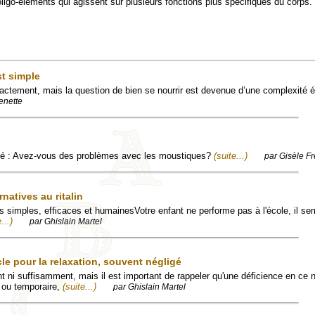
 oligo-éléments qui agissent sur plusieurs fonctions plus spécifiques du corps.
st simple
actement, mais la question de bien se nourrir est devenue d’une complexité 
enette
été : Avez-vous des problèmes avec les moustiques?
(suite...)
par Gisèle Fr
natives au ritalin
s simples, efficaces et humainesVotre enfant ne performe pas à l'école, il sem
...)
par Ghislain Martel
le pour la relaxation, souvent négligé
t ni suffisamment, mais il est important de rappeler qu'une déficience en ce 
 ou temporaire,
(suite...)
par Ghislain Martel