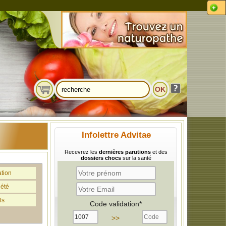
Infolettre Advitae
Recevrez les
dernières parutions
et des
dossiers chocs
sur la santé
ation
iété
ls
Code validation*
>>