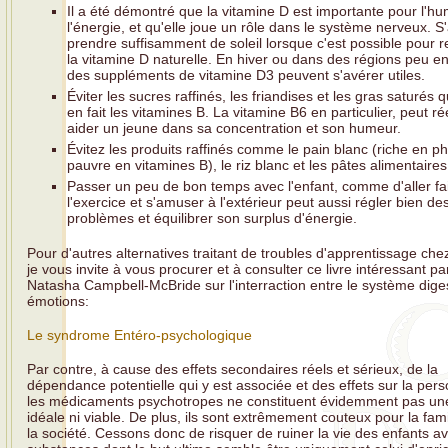
Il a été démontré que la vitamine D est importante pour l'hu
l'énergie, et qu'elle joue un rôle dans le système nerveux. S
prendre suffisamment de soleil lorsque c'est possible pour r
la vitamine D naturelle. En hiver ou dans des régions peu en
des suppléments de vitamine D3 peuvent s'avérer utiles.
Éviter les sucres raffinés, les friandises et les gras saturés 
en fait les vitamines B. La vitamine B6 en particulier, peut r
aider un jeune dans sa concentration et son humeur.
Évitez les produits raffinés comme le pain blanc (riche en p
pauvre en vitamines B), le riz blanc et les pâtes alimentaires
Passer un peu de bon temps avec l'enfant, comme d'aller fa
l'exercice et s'amuser à l'extérieur peut aussi régler bien de
problèmes et équilibrer son surplus d'énergie.
Pour d'autres alternatives traitant de troubles d'apprentissage chez
je vous invite à vous procurer et à consulter ce livre intéressant pa
Natasha Campbell-McBride sur l'interraction entre le système digest
émotions:
Le syndrome Entéro-psychologique
Par contre, à cause des effets secondaires réels et sérieux, de la
dépendance potentielle qui y est associée et des effets sur la pers
les médicaments psychotropes ne constituent évidemment pas une
idéale ni viable. De plus, ils sont extrêmement couteux pour la fami
la société. Cessons donc de risquer de ruiner la vie des enfants a