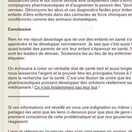
substances dont le but ultime semble être uniquement celui d'enric
compagnies pharmaceutiques et d'augmenter le pouvoir des "doct
cerveau. Dénonçons les abus et ces diagnostics faciles pour évite
enfants d'être enfermés dans des camisoles de force chimiques et
conditionnés comme des animaux domestiques.
Conclusion
Rien ne me réjouit davantage que de voir des enfants en santé s'
apprendre et se développer normalement. Je sais que c'est aussi l
quasi totalité des parents de voir leur enfant s'épanouir en santé.
sont les leaders de demain. Soutenons-les au lieu de les enfermer
étiqueter.
On échouera a créer un véritable état de santé tant et aussi long
nous laisserons l'argent et le pouvoir être les principales forces à 
dans la recherche sur la santé. C'est une illusion de croire que le
pharmaceutiques puissent développer des solutions réellement sa
médicament !
Ce n'est évidemment pas leur but
!
****************************
Si ces informations ont réveillé en vous une indignation ou même 
partagez-les ainsi que les liens ci-dessous pour que plus de gens 
prennent conscience de cette problématique et que nos gouvern
réagissent.
Liens et références (quelques sites sont uniquement en anglais, d