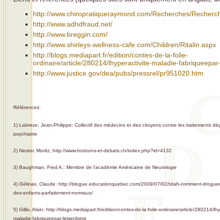
http://www.chiropratiqueraymond.com/Recherches/Recherc
http://www.adhdfraud.net/
http://www.breggin.com/
http://www.shirleys-wellness-cafe.com/Children/Ritalin.aspx
http://blogs.mediapart.fr/edition/contes-de-la-folie-
ordinaire/article/280214/lhyperactivite-maladie-fabriqueepar
http://www.justice.gov/dea/pubs/pressrel/pr951020.htm
Références:
1) Labreze, Jean-Philippe: Collectif des médecins et des citoyens contre les traitements dé
psychiatrie
2) Nestor, Moritz, http://www.horizons-et-debats.ch/index.php?id=4132
3) Baughman, Fred A.: Membre de l'académie Américaine de Neurologie
4) Gélinas, Claude: http://blogue.educationquebec.com/2009/07/02/tdah-comment-droguer
des-enfants-parfaitement-normaux/
5) Gillis, Alain: http://blogs.mediapart.fr/edition/contes-de-la-folie-ordinaire/article/280214/lhy
maladie-fabriqueepar-leisenberg