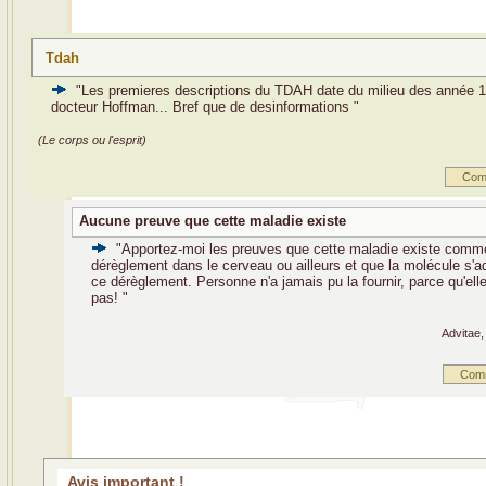
Tdah
"Les premieres descriptions du TDAH date du milieu des année 1
docteur Hoffman... Bref que de desinformations "
(Le corps ou l'esprit)
Com
Aucune preuve que cette maladie existe
"Apportez-moi les preuves que cette maladie existe comm
dérèglement dans le cerveau ou ailleurs et que la molécule s'a
ce dérèglement. Personne n'a jamais pu la fournir, parce qu'elle
pas! "
Advitae,
Com
Avis important !