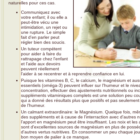
naturelles pour ces cas.
Communiquez avec
votre enfant; il ou elle a
peut-être vécu une
intimidation, un rejet ou
une rupture. Le simple
fait d'en parler peut
régler bien des soucis.
Un tuteur compétent
pour aider à faire du
rattrapage chez l'enfant
et l'aide aux devoirs
peuvent réellement
l'aider à se recentrer et à reprendre confiance en lui.
Puisque les vitamines B, C, le calcium, le magnésium et auss
essentiels (oméga-3) peuvent influer sur l'humeur et le nive
concentration, effectuer des ajustements nutritionnels ou in
suppléments vitaminiques complets est une solution peu co
qui a donné des résultats plus que positifs et pas seulemen
de l'humeur.
Un calmant extraordinaire: le Magnésium. Quelque fois, m
des suppléments et à cause de l'interraction avec d'autres n
l'apport en magnésium peut être insuffisant. Les noix et le
sont d'excellentes sources de magnésium en plus de possé
d'autres vertus nutritives. En consommer un peu chaque jou
bon moyen de palier à ce manque.