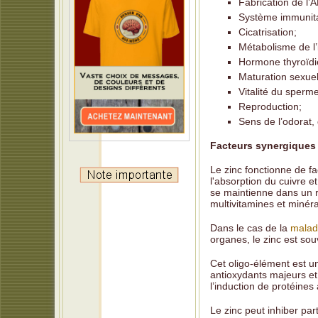
Fabrication de l’
Système immunita
Cicatrisation;
Métabolisme de l’
Hormone thyroïdi
Maturation sexuel
Vitalité du sperme 
Reproduction;
Sens de l’odorat, 
Facteurs synergiques 
Le zinc fonctionne de fa
l'absorption du cuivre e
se maintienne dans un r
multivitamines et minér
Dans le cas de la
malad
organes, le zinc est souv
Cet oligo-élément est u
antioxydants majeurs et
l’induction de protéine
Le zinc peut inhiber par