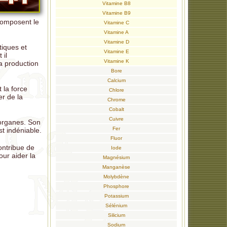
Vitamine B8
Vitamine B9
 composent le
Vitamine C
Vitamine A
Vitamine D
tiques et
Vitamine E
 il
Vitamine K
la production
Bore
Calcium
 la force
Chlore
r de la
Chrome
Cobalt
Cuivre
 organes. Son
Fer
st indéniable.
Fluor
ontribue de
Iode
our aider la
Magnésium
Manganèse
Molybdène
Phosphore
Potassium
Sélénium
Silicium
Sodium