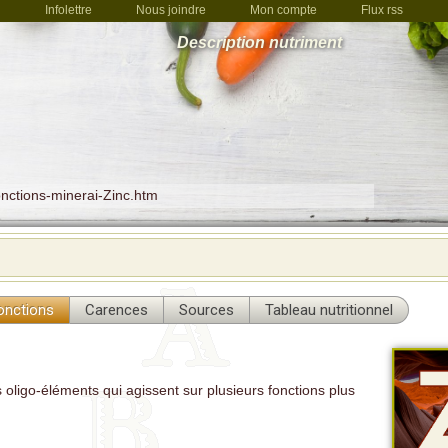
Infolettre
Nous joindre
Mon compte
Flux rss
Description nutriment
onctions-minerai-Zinc.htm
onctions
Carences
Sources
Tableau nutritionnel
es oligo-éléments qui agissent sur plusieurs fonctions plus