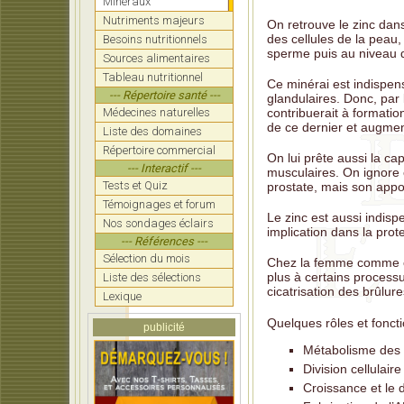
Minéraux
Nutriments majeurs
On retrouve le zinc dan
des cellules de la peau,
Besoins nutritionnels
sperme puis au niveau d
Sources alimentaires
Tableau nutritionnel
Ce minérai est indispens
--- Répertoire santé ---
glandulaires. Donc, par l
contribuerait à formatio
Médecines naturelles
de ce dernier et augment
Liste des domaines
Répertoire commercial
On lui prête aussi la ca
--- Interactif ---
musculaires. On ignore 
Tests et Quiz
prostate, mais son appo
Témoignages et forum
Le zinc est aussi indis
Nos sondages éclairs
implication dans la prot
--- Références ---
Sélection du mois
Chez la femme comme che
plus à certains processu
Liste des sélections
cicatrisation des brûlure
Lexique
Quelques rôles et fonct
publicité
Métabolisme des g
Division cellulaire
Croissance et le