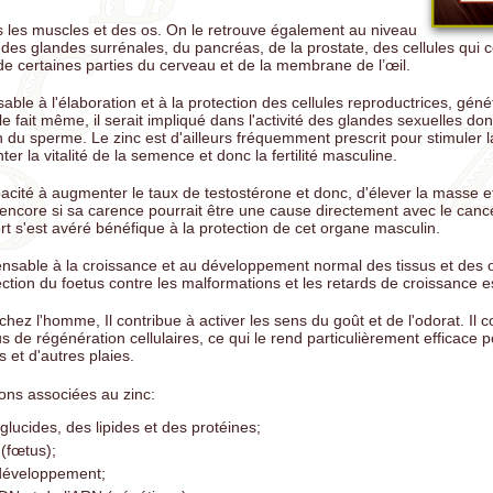
s les muscles et des os. On le retrouve également au niveau
 des glandes surrénales, du pancréas, de la prostate, des cellules qui
e certaines parties du cerveau et de la membrane de l’œil.
able à l'élaboration et à la protection des cellules reproductrices, géné
e fait même, il serait impliqué dans l'activité des glandes sexuelles dont
n du sperme. Le zinc est d'ailleurs fréquemment prescrit pour stimuler 
er la vitalité de la semence et donc la fertilité masculine.
pacité à augmenter le taux de testostérone et donc, d'élever la masse et
encore si sa carence pourrait être une cause directement avec le cance
rt s'est avéré bénéfique à la protection de cet organe masculin.
pensable à la croissance et au développement normal des tissus et des
ection du foetus contre les malformations et les retards de croissance e
z l'homme, Il contribue à activer les sens du goût et de l'odorat. Il c
s de régénération cellulaires, ce qui le rend particulièrement efficace p
s et d'autres plaies.
ions associées au zinc:
lucides, des lipides et des protéines;
 (fœtus);
 développement;