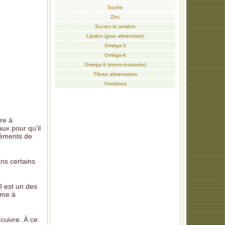
Soufre
Zinc
Sucres et amidon
Lipides (gras alimentaire)
Oméga-3
Oméga-6
Oméga-9 (mono-insaturés)
Fibres alimentaires
Protéines
re à
aux pour qu'il
léments de
ns certains
D est un des
rme à
 cuivre. À ce