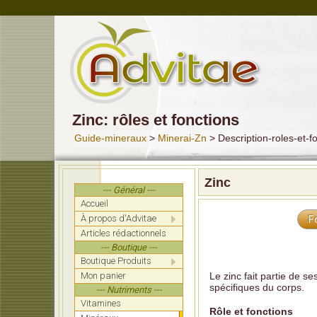
Zinc: rôles et fonctions
Guide-mineraux
>
Minerai-Zn
> Description-roles-et-f
Zinc
--- Général ---
Accueil
À propos d'Advitae
F
Articles rédactionnels
--- Boutique ---
Boutique Produits
Mon panier
Le zinc fait partie de s
spécifiques du corps.
--- Nutriments ---
Vitamines
Rôle et fonctions