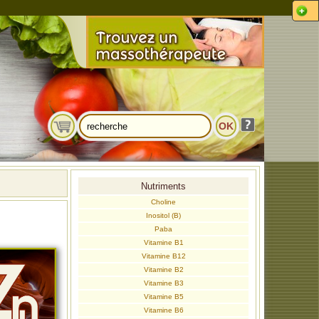
Nutriments
Choline
Inositol (B)
Paba
Vitamine B1
Vitamine B12
Vitamine B2
Vitamine B3
Vitamine B5
Vitamine B6