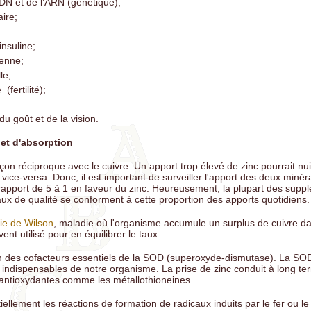
ADN et de l’ARN (génétique);
ire;
insuline;
enne;
le;
(fertilité);
du goût et de la vision.
et d'absorption
çon réciproque avec le cuivre. Un apport trop élevé de zinc pourrait nui
t vice-versa. Donc, il est important de surveiller l'apport des deux minér
apport de 5 à 1 en faveur du zinc. Heureusement, la plupart des supp
aux de qualité se conforment à cette proportion des apports quotidiens.
ie de Wilson
, maladie où l'organisme accumule un surplus de cuivre da
ent utilisé pour en équilibrer le taux.
n des cofacteurs essentiels de la SOD (superoxyde-dismutase). La SO
 indispensables de notre organisme. La prise de zinc conduit à long te
s antioxydantes comme les métallothioneines.
tiellement les réactions de formation de radicaux induits par le fer ou le