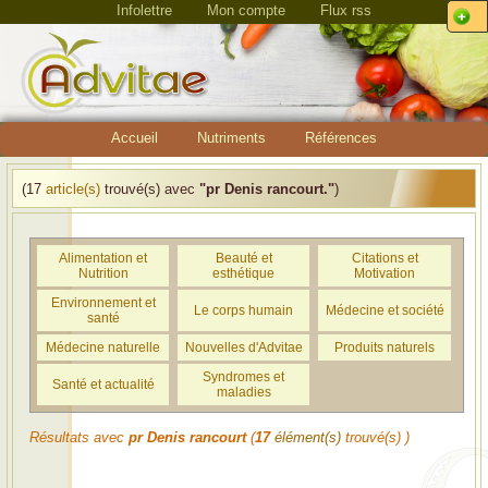
Infolettre
Mon compte
Flux rss
Accueil
Nutriments
Références
(17
article(s)
trouvé(s) avec
"pr Denis rancourt."
)
Alimentation et
Beauté et
Citations et
Nutrition
esthétique
Motivation
Environnement et
Le corps humain
Médecine et société
santé
Médecine naturelle
Nouvelles d'Advitae
Produits naturels
Syndromes et
Santé et actualité
maladies
Résultats avec
pr Denis rancourt
(
17
élément(s)
trouvé(s) )