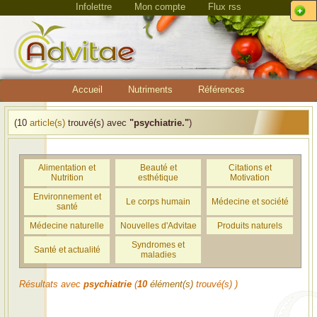
Infolettre
Mon compte
Flux rss
Accueil
Nutriments
Références
(10
article(s)
trouvé(s) avec
"psychiatrie."
)
Alimentation et
Beauté et
Citations et
Nutrition
esthétique
Motivation
Environnement et
Le corps humain
Médecine et société
santé
Médecine naturelle
Nouvelles d'Advitae
Produits naturels
Syndromes et
Santé et actualité
maladies
Résultats avec
psychiatrie
(
10
élément(s)
trouvé(s) )