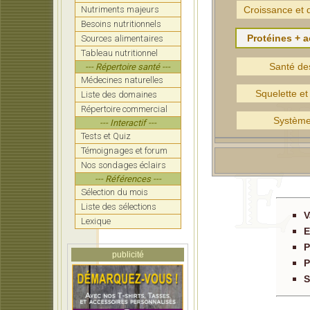
Nutriments majeurs
Croissance et
Besoins nutritionnels
Protéines + 
Sources alimentaires
Tableau nutritionnel
Santé de
--- Répertoire santé ---
Médecines naturelles
Squelette et 
Liste des domaines
Répertoire commercial
Système 
--- Interactif ---
Tests et Quiz
Témoignages et forum
Nos sondages éclairs
--- Références ---
Sélection du mois
Liste des sélections
V
Lexique
E
P
publicité
P
S