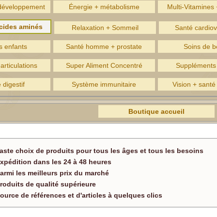
 développement
Énergie + métabolisme
Multi-Vitamines
acides aminés
Relaxation + Sommeil
Santé cardiov
s enfants
Santé homme + prostate
Soins de b
articulations
Super Aliment Concentré
Suppléments 
digestif
Système immunitaire
Vision + santé
Boutique accueil
aste choix de produits pour tous les âges et tous les besoins
xpédition dans les 24 à 48 heures
armi les meilleurs prix du marché
roduits de qualité supérieure
ource de références et d'articles à quelques clics