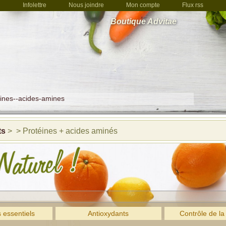
Infolettre
Nous joindre
Mon compte
Flux rss
Boutique Advitae
ines--acides-amines
ts
> > Protéines + acides aminés
 essentiels
Antioxydants
Contrôle de la