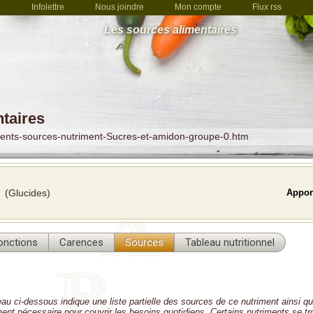
Infolettre
Nous joindre
Mon compte
Flux rss
Les sources alimentaires
taires
ents-sources-nutriment-Sucres-et-amidon-groupe-0.htm
(Glucides)
Apport
onctions
Carences
Sources
Tableau nutritionnel
eau ci-dessous indique une liste partielle des sources de ce nutriment ainsi qu
iment nécessaire pour couvrir les besoins quotidiens. Certains nutriments se t