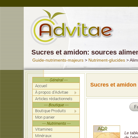
Sucres et amidon: sources alimen
Guide-nutriments-majeurs
>
Nutriment-glucides
> Alim
--- Général ---
Sucres et amidon
Accueil
À propos d'Advitae
Articles rédactionnels
--- Boutique ---
F
Boutique Produits
Mon panier
--- Nutriments ---
Vitamines
Le tabl
Minéraux
de l'al