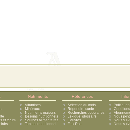
l
Nutriments
Références
Info
Vitamines
Sélection du mois
Politiques
s
Minéraux
Répertoire santé
Conditons 
Nutriments majeurs
Recherches populaires
Abonnement
nté
Besoins nutritionnels
Lexique, glossaire
Nous join
 et forum
Sources alimentaires
Oeuvres
Nous suiv
lairs
Tableau nutritionnel
Flux Rss
Nous suivr