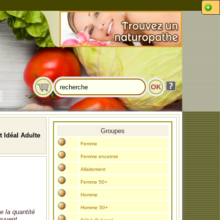
Groupes
 Idéal Adulte
Femme
Femme enceinte
Allaitement
Femme 50+
Homme
Homme 50+
e la quantité
rouvent