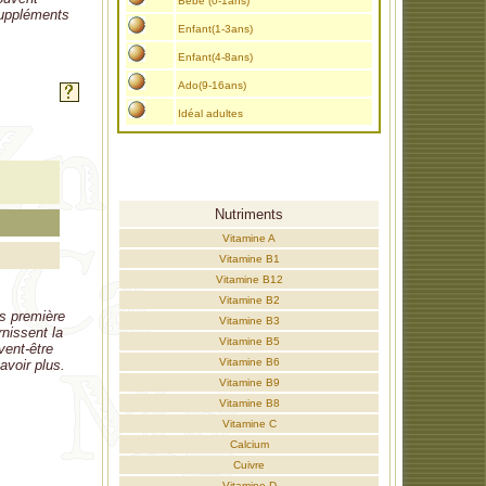
Bébé (0-1ans)
 suppléments
Enfant(1-3ans)
Enfant(4-8ans)
Ado(9-16ans)
Idéal adultes
Nutriments
Vitamine A
Vitamine B1
Vitamine B12
Vitamine B2
es première
Vitamine B3
rnissent la
Vitamine B5
vent-être
Vitamine B6
avoir plus.
Vitamine B9
Vitamine B8
Vitamine C
Calcium
Cuivre
Vitamine D