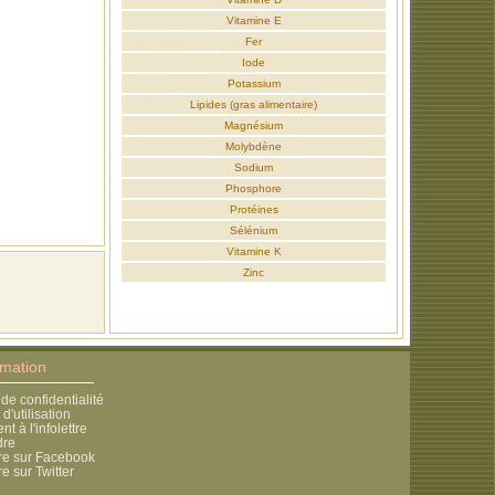
Vitamine E
Fer
Iode
Potassium
Lipides (gras alimentaire)
Magnésium
Molybdène
Sodium
Phosphore
Protéines
Sélénium
Vitamine K
Zinc
rmation
 de confidentialité
d'utilisation
 à l'infolettre
dre
re sur Facebook
e sur Twitter