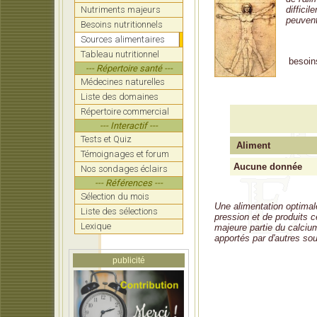
diffici
Nutriments majeurs
peuvent
Besoins nutritionnels
Sources alimentaires
Tableau nutritionnel
besoin
--- Répertoire santé ---
Médecines naturelles
Liste des domaines
Répertoire commercial
--- Interactif ---
Tests et Quiz
Aliment
Témoignages et forum
Aucune donnée
Nos sondages éclairs
--- Références ---
Sélection du mois
Une alimentation optimale
Liste des sélections
pression et de produits cé
Lexique
majeure partie du calciu
apportés par d'autres so
publicité