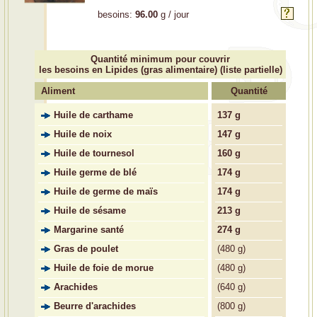
besoins:
96.00
g / jour
Quantité minimum pour couvrir
les besoins en Lipides (gras alimentaire) (liste partielle)
Aliment
Quantité
Huile de carthame
137 g
Huile de noix
147 g
Huile de tournesol
160 g
Huile germe de blé
174 g
Huile de germe de maïs
174 g
Huile de sésame
213 g
Margarine santé
274 g
Gras de poulet
(
480 g)
Huile de foie de morue
(
480 g)
Arachides
(
640 g)
Beurre d'arachides
(
800 g)