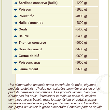
Sardines conserve (huile)
(
1200 g)
Poisson
(
1920 g)
Poulet rôti
(
4800 g)
Huile d'arachide
(
4800 g)
Oeufs
(
6400 g)
Beurre
(
6400 g)
Thon en conserve
(
9600 g)
Gras de canard
(
9600 g)
Germe de blé
(
9600 g)
Poissons gras
(
9600 g)
Jaune d'oeuf
(
9600 g)
Une alimentation optimale serait constituée de fruits, légumes,
produits protéinés, d'huiles non-saturées première pression et de
produits céréaliers non-raffinés. Les produits laitiers, bien que
n'étant pas les seuls, fournissent la majeure partie du calcium
dont nous avons besoin mais le magnésium et certains autres
minéraux doivent-être apportés par d'autres sources. Consultez
nos pages ou visitez le guide alimentaire Canadien pour en savoir