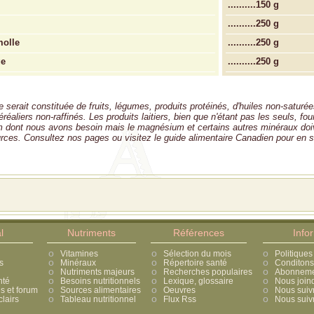
..........
150 g
..........
250 g
molle
..........
250 g
ge
..........
250 g
 serait constituée de fruits, légumes, produits protéinés, d'huiles non-saturé
réaliers non-raffinés. Les produits laitiers, bien que n'étant pas les seuls, fou
m dont nous avons besoin mais le magnésium et certains autres minéraux doi
urces. Consultez nos pages ou visitez le guide alimentaire Canadien pour en s
l
Nutriments
Références
Info
Vitamines
Sélection du mois
Politiques
s
Minéraux
Répertoire santé
Conditons 
Nutriments majeurs
Recherches populaires
Abonnement
nté
Besoins nutritionnels
Lexique, glossaire
Nous join
 et forum
Sources alimentaires
Oeuvres
Nous suiv
lairs
Tableau nutritionnel
Flux Rss
Nous suivr