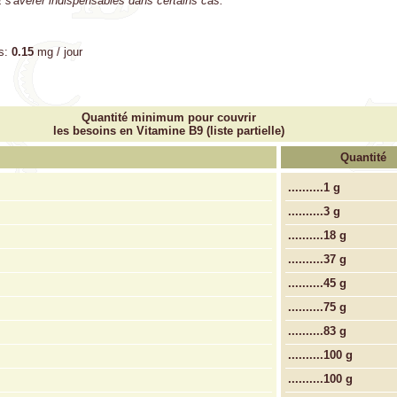
 s'avérer indispensables dans certains cas.
s:
0.15
mg / jour
Quantité minimum pour couvrir
les besoins en Vitamine B9 (liste partielle)
Quantité
..........
1 g
..........
3 g
..........
18 g
..........
37 g
..........
45 g
..........
75 g
..........
83 g
..........
100 g
..........
100 g