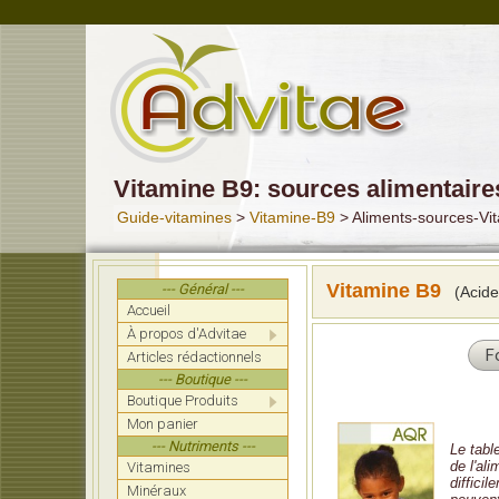
Vitamine B9: sources alimentaire
Guide-vitamines
>
Vitamine-B9
> Aliments-sources-Vi
Vitamine B9
--- Général ---
(Acide 
Accueil
À propos d'Advitae
F
Articles rédactionnels
--- Boutique ---
Boutique Produits
Mon panier
--- Nutriments ---
Le tabl
de l'al
Vitamines
diffici
Minéraux