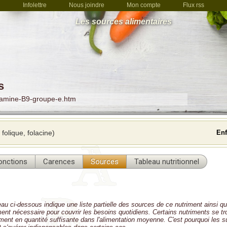
Infolettre
Nous joindre
Mon compte
Flux rss
Les sources alimentaires
s
tamine-B9-groupe-e.htm
folique, folacine)
Enf
onctions
Carences
Sources
Tableau nutritionnel
eau ci-dessous indique une liste partielle des sources de ce nutriment ainsi qu
iment nécessaire pour couvrir les besoins quotidiens. Certains nutriments se t
lement en quantité suffisante dans l'alimentation moyenne. C'est pourquoi les