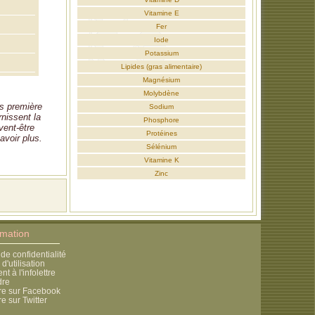
Vitamine E
Fer
Iode
Potassium
Lipides (gras alimentaire)
Magnésium
Molybdène
es première
Sodium
rnissent la
Phosphore
vent-être
Protéines
avoir plus.
Sélénium
Vitamine K
Zinc
rmation
 de confidentialité
d'utilisation
 à l'infolettre
dre
re sur Facebook
e sur Twitter