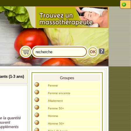
ants (1-3 ans)
Groupes
Femme
Femme enceinte
Allaitement
Femme 50+
Homme
e la quantité
rouvent
Homme 50+
 suppléments