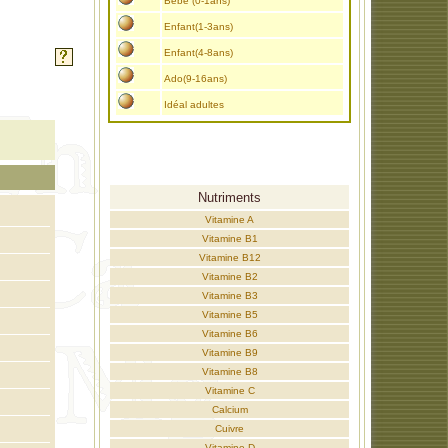
Bébé (0-1ans)
Enfant(1-3ans)
Enfant(4-8ans)
Ado(9-16ans)
Idéal adultes
Nutriments
Vitamine A
Vitamine B1
Vitamine B12
Vitamine B2
Vitamine B3
Vitamine B5
Vitamine B6
Vitamine B9
Vitamine B8
Vitamine C
Calcium
Cuivre
Vitamine D