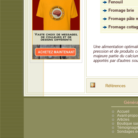
Fenouil
Fromage brie
Fromage pâte 
Fromage cotta
Une alimentation optimale
pression et de produits cé
majeure partie du calciu
apportés par d'autres so
Références
Généra
Accueil
Avant-propo
Articles
Boutique sa
Témoignages
Sondages éc