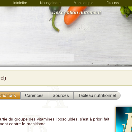
Infolettre
Nous joindre
Mon compte
Flux rss
Description nutriment
rol)
onctions
Carences
Sources
Tableau nutritionnel
artie du groupe des vitamines liposolubles, s'est à priori fait
ent contre le rachitisme.