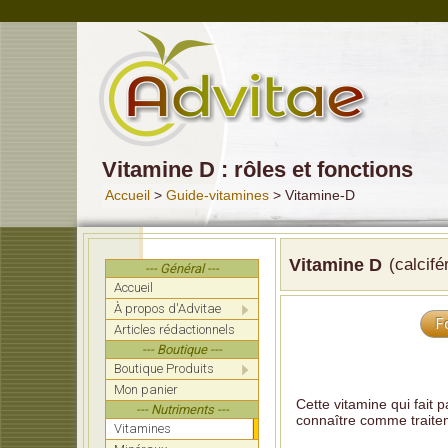
Vitamine D : rôles et fonctions
Accueil
>
Guide-vitamines
> Vitamine-D
Vitamine D
(calcifé
--- Général ---
Accueil
À propos d'Advitae
F
Articles rédactionnels
--- Boutique ---
Boutique Produits
Mon panier
Cette vitamine qui fait p
--- Nutriments ---
connaître comme traitem
Vitamines