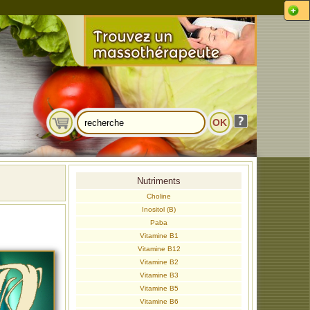
Nutriments
Choline
Inositol (B)
Paba
Vitamine B1
Vitamine B12
Vitamine B2
Vitamine B3
Vitamine B5
Vitamine B6