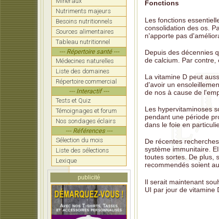
Minéraux
Fonctions
Nutriments majeurs
Les fonctions essentiell
Besoins nutritionnels
consolidation des os. P
Sources alimentaires
n'apporte pas d'améliora
Tableau nutritionnel
--- Répertoire santé ---
Depuis des décennies que
de calcium. Par contre, 
Médecines naturelles
Liste des domaines
La vitamine D peut auss
Répertoire commercial
d'avoir un ensoleillemen
--- Interactif ---
de nos à cause de l'emp
Tests et Quiz
Les hypervitaminoses so
Témoignages et forum
pendant une période pr
Nos sondages éclairs
dans le foie en particuli
--- Références ---
Sélection du mois
De récentes recherches f
système immunitaire. Ell
Liste des sélections
toutes sortes. De plus, 
Lexique
recommendés soient au
publicité
Il serait maintenant sou
UI par jour de vitamine