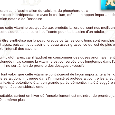
es en sont l'assimilation du calcium, du phosphore et la
ar cette interdépendance avec le calcium, même un apport important d
tion notable de l'ossature.
 cette vitamine est ajoutée aux produits laitiers qui sont nos meilleu
cette source est encore insuffisante pour les besoins d'un adulte.
i être synthétisé par la peau lorsque certaines conditions sont rempli
t assez puissant et d'avoir une peau assez grasse, ce qui est de plus e
loi intensif des savons.
nt plutôt rares, car il faudrait en consommer des doses anormalement
olongée mais comme la vitamine est conservée plus longtemps dans l
er, il ne sert à rien de prendre des dosages excessifs.
ont valoir que cette vitamine contribuerait de façon importante à l'effi
e serait donc impliquée dans l'immunité et protégerait contre les affec
sa toxicité potentielle étant en grande partie démentie, il a été suggéré
gmentées considérablement.
haitable, surtout en hiver où l'ensoleillement est moindre, de prendre j
 D et même plus.