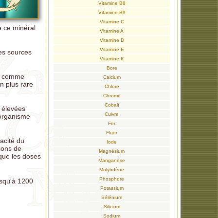
Vitamine B8
Vitamine B9
Vitamine C
e ce minéral
Vitamine A
Vitamine D
Vitamine E
res sources
Vitamine K
Bore
es comme
Calcium
n plus rare
Chlore
Chrome
Cobalt
 élevées
Cuivre
'organisme
Fer
Fluor
cacité du
Iode
tions de
Magnésium
 que les doses
Manganèse
Molybdène
Phosphore
usqu'à 1200
Potassium
Sélénium
Silicium
Sodium