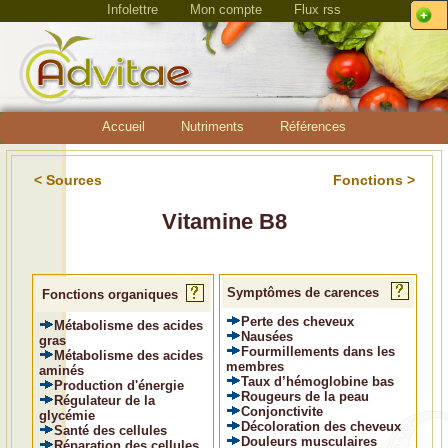
Infolettre
Mon compte
Flux rss
Accueil
Nutriments
Références
< Sources
Fonctions >
Vitamine B8
Symptômes de carences
Fonctions organiques
Perte des cheveux
Métabolisme des acides
Nausées
gras
Fourmillements dans les
Métabolisme des acides
membres
aminés
Taux d’hémoglobine bas
Production d'énergie
Rougeurs de la peau
Régulateur de la
Conjonctivite
glycémie
Décoloration des cheveux
Santé des cellules
Douleurs musculaires
Réparation des cellules