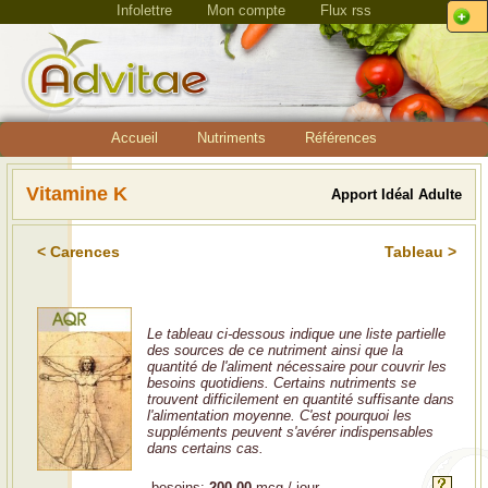
Infolettre
Mon compte
Flux rss
Accueil
Nutriments
Références
Vitamine K
Apport Idéal Adulte
< Carences
Tableau >
Le tableau ci-dessous indique une liste partielle
des sources de ce nutriment ainsi que la
quantité de l'aliment nécessaire pour couvrir les
besoins quotidiens. Certains nutriments se
trouvent difficilement en quantité suffisante dans
l'alimentation moyenne. C'est pourquoi les
suppléments peuvent s'avérer indispensables
dans certains cas.
besoins:
200.00
mcg / jour