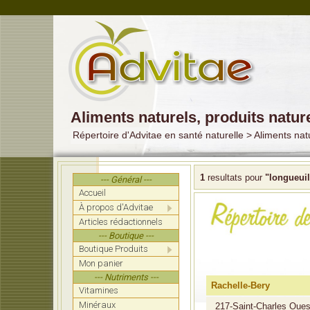
Aliments naturels, produits natur
Répertoire d'Advitae en santé naturelle > Aliments nat
1
resultats pour
"longueuil
--- Général ---
Accueil
À propos d'Advitae
Articles rédactionnels
--- Boutique ---
Boutique Produits
Mon panier
--- Nutriments ---
Rachelle-Bery
Vitamines
Minéraux
217-Saint-Charles Oues