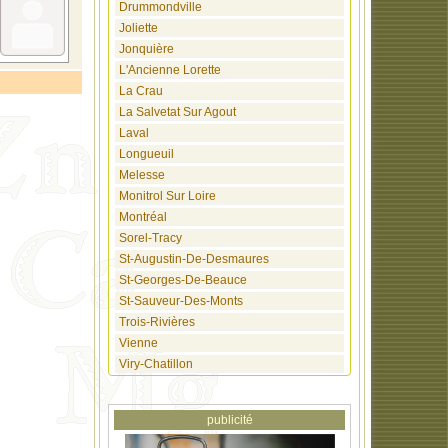
Drummondville
Joliette
Jonquière
L'Ancienne Lorette
La Crau
La Salvetat Sur Agout
Laval
Longueuil
Melesse
Monitrol Sur Loire
Montréal
Sorel-Tracy
St-Augustin-De-Desmaures
St-Georges-De-Beauce
St-Sauveur-Des-Monts
Trois-Rivières
Vienne
Viry-Chatillon
publicité