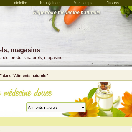
Infolettre
Nous joindre
Mon compte
Flux rss
Répertoire médecine naturelle
els, magasins
urels, produits naturels, magasins
"
dans
"Aliments naturels"
t