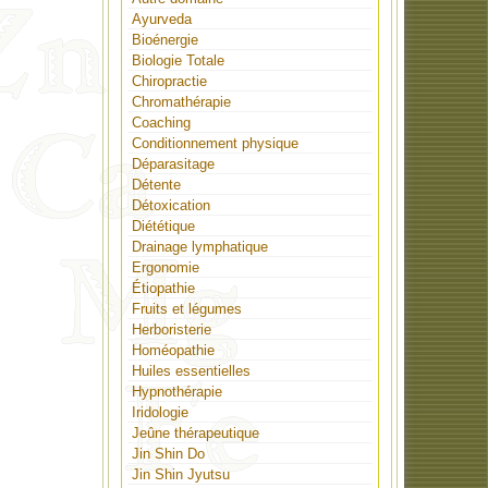
Ayurveda
Bioénergie
Biologie Totale
Chiropractie
Chromathérapie
Coaching
Conditionnement physique
Déparasitage
Détente
Détoxication
Diététique
Drainage lymphatique
Ergonomie
Étiopathie
Fruits et légumes
Herboristerie
Homéopathie
Huiles essentielles
Hypnothérapie
Iridologie
Jeûne thérapeutique
Jin Shin Do
Jin Shin Jyutsu