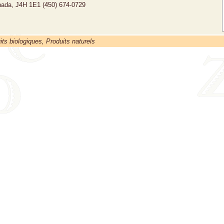
nada, J4H 1E1
(450) 674-0729
its biologiques, Produits naturels