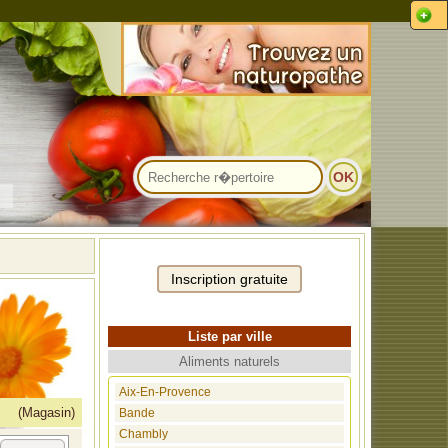
Liste par ville
Aliments naturels
Aix-En-Provence
(Magasin)
Bande
Chambly