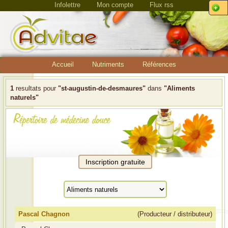
Infolettre
Mon compte
Flux rss
Accueil
Nutriments
Références
1
resultats pour
"st-augustin-de-desmaures"
dans
"Aliments
naturels"
Pascal Chagnon
(Producteur / distributeur)