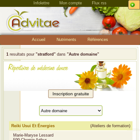
Infolettre
Mon compte
Flux rss
Accueil
Nutriments
Références
1
resultats pour
"stratford"
dans
"Autre domaine"
Reiki Usui Et Énergies
(Ateliers de formation)
Marie-Maryse Lessard
599-Chemin Arthur