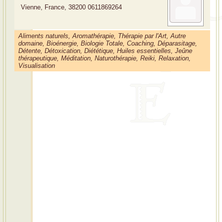
Vienne, France, 38200
0611869264
Aliments naturels, Aromathérapie, Thérapie par l'Art, Autre
domaine, Bioénergie, Biologie Totale, Coaching, Déparasitage,
Détente, Détoxication, Diététique, Huiles essentielles, Jeûne
thérapeutique, Méditation, Naturothérapie, Reiki, Relaxation,
Visualisation