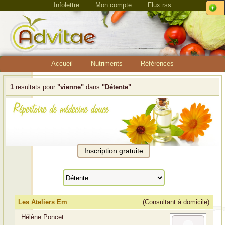
Infolettre
Mon compte
Flux rss
Accueil
Nutriments
Références
1
resultats pour
"vienne"
dans
"Détente"
Les Ateliers Em
(Consultant à domicile)
Hélène Poncet