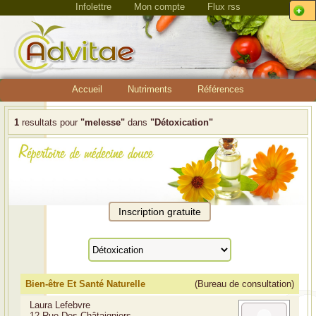
Infolettre
Mon compte
Flux rss
Accueil
Nutriments
Références
1
resultats pour
"melesse"
dans
"Détoxication"
Bien-être Et Santé Naturelle
(Bureau de consultation)
Laura Lefebvre
12 Rue Des Châtaigniers