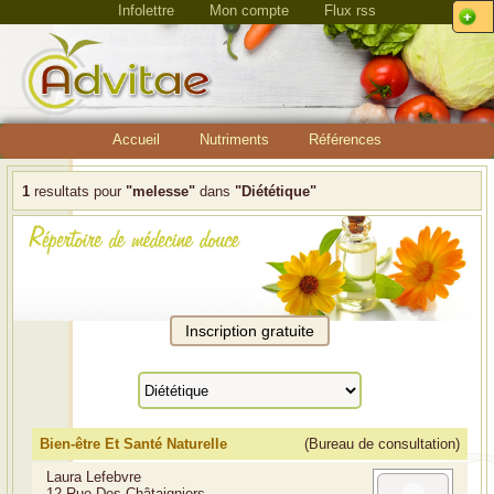
Infolettre
Mon compte
Flux rss
Accueil
Nutriments
Références
1
resultats pour
"melesse"
dans
"Diététique"
Bien-être Et Santé Naturelle
(Bureau de consultation)
Laura Lefebvre
12 Rue Des Châtaigniers