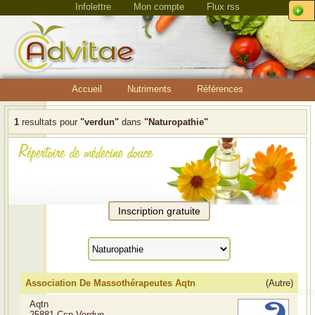
Infolettre
Mon compte
Flux rss
Accueil
Nutriments
Références
1
resultats pour
"verdun"
dans
"Naturopathie"
Association De Massothérapeutes Aqtn
(Autre)
Aqtn
25881 Csp Verdun