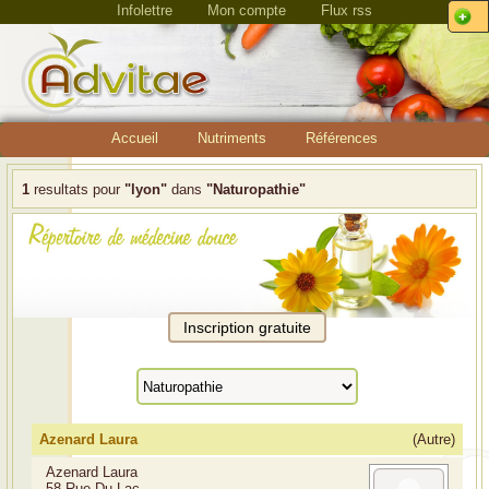
Infolettre
Mon compte
Flux rss
Accueil
Nutriments
Références
1
resultats pour
"lyon"
dans
"Naturopathie"
Azenard Laura
(Autre)
Azenard Laura
58 Rue Du Lac