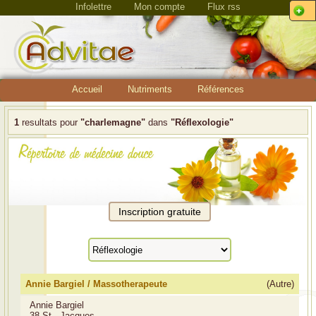
Infolettre
Mon compte
Flux rss
Accueil
Nutriments
Références
1
resultats pour
"charlemagne"
dans
"Réflexologie"
Annie Bargiel / Massotherapeute
(Autre)
Annie Bargiel
38 St - Jacques