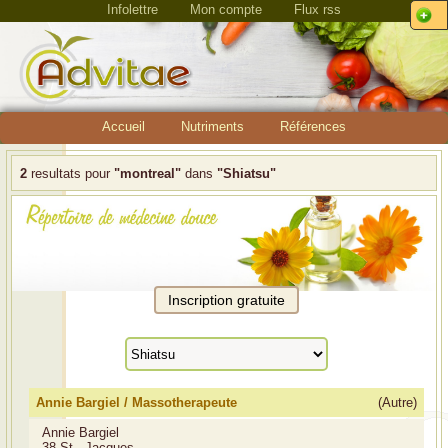
Infolettre
Mon compte
Flux rss
Accueil
Nutriments
Références
2
resultats pour
"montreal"
dans
"Shiatsu"
Annie Bargiel / Massotherapeute
(Autre)
Annie Bargiel
38 St - Jacques