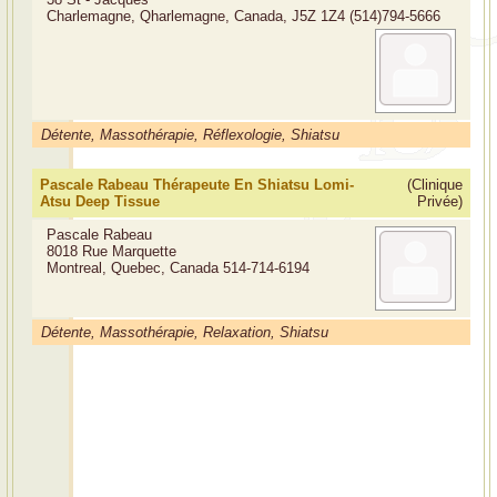
Charlemagne, Qharlemagne, Canada, J5Z 1Z4
(514)794-5666
Détente, Massothérapie, Réflexologie, Shiatsu
Pascale Rabeau Thérapeute En Shiatsu Lomi-
(Clinique
Atsu Deep Tissue
Privée)
Pascale Rabeau
8018 Rue Marquette
Montreal, Quebec, Canada
514-714-6194
Détente, Massothérapie, Relaxation, Shiatsu