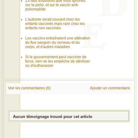
13 faits troublants que vous ignoriez
sur la polio, et sur le vaccin anti-
poliomyélite
L'autisme serait courant chez les
enfants vaccinés mais rare chez les
enfants non vaccinés.
Les vaccins entraînaient une altération
du flux sanguin du cerveau et du
corps, et d'autres maladies
Si le gouvernement peut vacciner de
force, rien ne les empêche de stériliser
ou d'euthanasier
Voir les commentaires (0)
Ajouter un commentaire
Aucun témoignage trouvé pour cet article