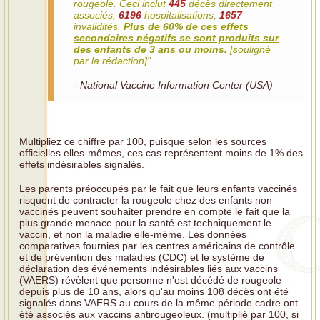
rougeole. Ceci inclut
445
décès directement
associés,
6196
hospitalisations,
1657
invalidités.
Plus de 60% de ces effets
secondaires négatifs se sont produits sur
des enfants de 3 ans ou moins.
[souligné
par la rédaction]"
- National Vaccine Information Center (USA)
Multipliez ce chiffre par 100, puisque selon les sources
officielles elles-mêmes, ces cas représentent moins de 1% des
effets indésirables signalés.
Les parents préoccupés par le fait que leurs enfants vaccinés
risquent de contracter la rougeole chez des enfants non
vaccinés peuvent souhaiter prendre en compte le fait que la
plus grande menace pour la santé est techniquement le
vaccin, et non la maladie elle-même. Les données
comparatives fournies par les centres américains de contrôle
et de prévention des maladies (CDC) et le système de
déclaration des événements indésirables liés aux vaccins
(VAERS) révèlent que personne n'est décédé de rougeole
depuis plus de 10 ans, alors qu'au moins 108 décès ont été
signalés dans VAERS au cours de la même période cadre ont
été associés aux vaccins antirougeoleux. (multiplié par 100, si