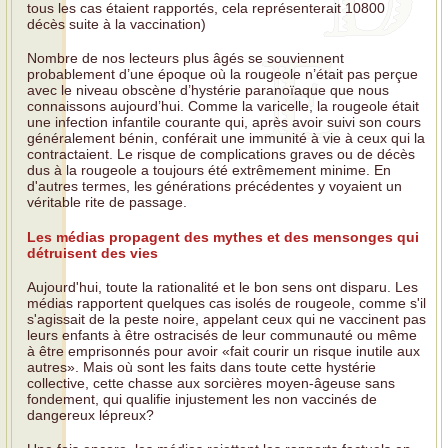
tous les cas étaient rapportés, cela représenterait 10800
décès suite à la vaccination)
Nombre de nos lecteurs plus âgés se souviennent
probablement d’une époque où la rougeole n’était pas perçue
avec le niveau obscène d’hystérie paranoïaque que nous
connaissons aujourd’hui. Comme la varicelle, la rougeole était
une infection infantile courante qui, après avoir suivi son cours
généralement bénin, conférait une immunité à vie à ceux qui la
contractaient. Le risque de complications graves ou de décès
dus à la rougeole a toujours été extrêmement minime. En
d'autres termes, les générations précédentes y voyaient un
véritable rite de passage.
Les médias propagent des mythes et des mensonges qui
détruisent des vies
Aujourd'hui, toute la rationalité et le bon sens ont disparu. Les
médias rapportent quelques cas isolés de rougeole, comme s'il
s'agissait de la peste noire, appelant ceux qui ne vaccinent pas
leurs enfants à être ostracisés de leur communauté ou même
à être emprisonnés pour avoir «fait courir un risque inutile aux
autres». Mais où sont les faits dans toute cette hystérie
collective, cette chasse aux sorcières moyen-âgeuse sans
fondement, qui qualifie injustement les non vaccinés de
dangereux lépreux?