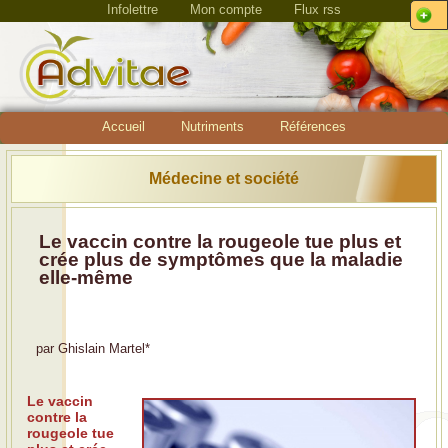
Infolettre
Mon compte
Flux rss
Accueil
Nutriments
Références
Médecine et société
Le vaccin contre la rougeole tue plus et
crée plus de symptômes que la maladie
elle-même
par
Ghislain Martel
*
Le vaccin
contre la
rougeole tue