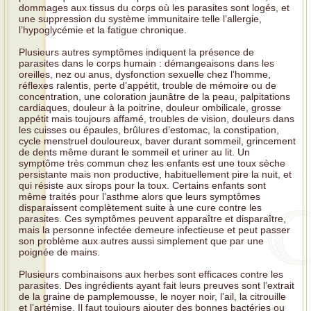
dommages aux tissus du corps où les parasites sont logés, et
une suppression du système immunitaire telle l’allergie,
l’hypoglycémie et la fatigue chronique.
Plusieurs autres symptômes indiquent la présence de
parasites dans le corps humain : démangeaisons dans les
oreilles, nez ou anus, dysfonction sexuelle chez l’homme,
réflexes ralentis, perte d’appétit, trouble de mémoire ou de
concentration, une coloration jaunâtre de la peau, palpitations
cardiaques, douleur à la poitrine, douleur ombilicale, grosse
appétit mais toujours affamé, troubles de vision, douleurs dans
les cuisses ou épaules, brûlures d’estomac, la constipation,
cycle menstruel douloureux, baver durant sommeil, grincement
de dents même durant le sommeil et uriner au lit. Un
symptôme très commun chez les enfants est une toux sèche
persistante mais non productive, habituellement pire la nuit, et
qui résiste aux sirops pour la toux. Certains enfants sont
même traités pour l’asthme alors que leurs symptômes
disparaissent complètement suite à une cure contre les
parasites. Ces symptômes peuvent apparaître et disparaître,
mais la personne infectée demeure infectieuse et peut passer
son problème aux autres aussi simplement que par une
poignée de mains.
Plusieurs combinaisons aux herbes sont efficaces contre les
parasites. Des ingrédients ayant fait leurs preuves sont l’extrait
de la graine de pamplemousse, le noyer noir, l’ail, la citrouille
et l’artémise. Il faut toujours ajouter des bonnes bactéries ou