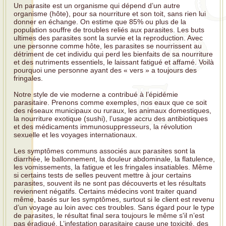
Un parasite est un organisme qui dépend d’un autre
organisme (hôte), pour sa nourriture et son toit, sans rien lui
donner en échange. On estime que 85% ou plus de la
population souffre de troubles reliés aux parasites. Les buts
ultimes des parasites sont la survie et la reproduction. Avec
une personne comme hôte, les parasites se nourrissent au
détriment de cet individu qui perd les bienfaits de sa nourriture
et des nutriments essentiels, le laissant fatigué et affamé. Voilà
pourquoi une personne ayant des « vers » a toujours des
fringales.
Notre style de vie moderne a contribué à l’épidémie
parasitaire. Prenons comme exemples, nos eaux que ce soit
des réseaux municipaux ou ruraux, les animaux domestiques,
la nourriture exotique (sushi), l’usage accru des antibiotiques
et des médicaments immunosuppresseurs, la révolution
sexuelle et les voyages internationaux.
Les symptômes communs associés aux parasites sont la
diarrhée, le ballonnement, la douleur abdominale, la flatulence,
les vomissements, la fatigue et les fringales insatiables. Même
si certains tests de selles peuvent mettre à jour certains
parasites, souvent ils ne sont pas découverts et les résultats
reviennent négatifs. Certains médecins vont traiter quand
même, basés sur les symptômes, surtout si le client est revenu
d’un voyage au loin avec ces troubles. Sans égard pour le type
de parasites, le résultat final sera toujours le même s'il n’est
pas éradiqué. L’infestation parasitaire cause une toxicité, des