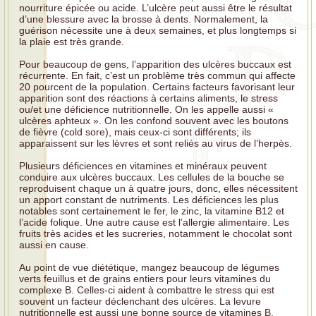
nourriture épicée ou acide. L’ulcère peut aussi être le résultat
d’une blessure avec la brosse à dents. Normalement, la
guérison nécessite une à deux semaines, et plus longtemps si
la plaie est très grande.
Pour beaucoup de gens, l’apparition des ulcères buccaux est
récurrente. En fait, c’est un problème très commun qui affecte
20 pourcent de la population. Certains facteurs favorisant leur
apparition sont des réactions à certains aliments, le stress
ou/et une déficience nutritionnelle. On les appelle aussi «
ulcères aphteux ». On les confond souvent avec les boutons
de fièvre (cold sore), mais ceux-ci sont différents; ils
apparaissent sur les lèvres et sont reliés au virus de l’herpès.
Plusieurs déficiences en vitamines et minéraux peuvent
conduire aux ulcères buccaux. Les cellules de la bouche se
reproduisent chaque un à quatre jours, donc, elles nécessitent
un apport constant de nutriments. Les déficiences les plus
notables sont certainement le fer, le zinc, la vitamine B12 et
l’acide folique. Une autre cause est l’allergie alimentaire. Les
fruits très acides et les sucreries, notamment le chocolat sont
aussi en cause.
Au point de vue diététique, mangez beaucoup de légumes
verts feuillus et de grains entiers pour leurs vitamines du
complexe B. Celles-ci aident à combattre le stress qui est
souvent un facteur déclenchant des ulcères. La levure
nutritionnelle est aussi une bonne source de vitamines B.