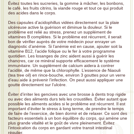
Évitez toutes les sucreries, la gomme à mâcher, les bonbons,
le café, les fruits citrins, la viande rouge et tout ce qui produit
des acides dans le corps.
Des capsules d’acidophillus vidées directement sur la plaie
ulcéreuse active la guérison et diminue la douleur. Si le
problème est relié au stress, prenez un supplément de
vitamines B complètes. Si le problème est récurrent, il serait
bon de vérifier auprès de votre médecin pour enrayer un
diagnostic d’anémie. Si l’anémie est en cause, ajouter soit la
vitamine B12, l’acide folique ou le fer à votre programme
quotidien. Les losanges de zinc aident aussi à guérir les
chancres, car ce minéral supporte efficacement le système
immunitaire. Un supplément de calcium aidera à contrer
l’acidité, de même que la chlorophylle. L’essence de Niaouli
(tea tree oil) en rince-bouche, environ 3 gouttes pour un verre
d’eau aide à prévenir l’infection. On peut aussi appliquer une
goutte directement sur l’ulcère.
Éviter d’irriter les gencives avec une brosse à dents trop rigide
ou avec des aliments durs tels les croustilles. Éviter autant que
possible les aliments acides si le problème est récurrent. Il est
important d’éviter le stress à long terme, de prendre le temps
de faire de l’exercice, de bien dormir et de relaxer. Ce sont des
facteurs essentiels à un bon équilibre du corps, qui amène une
plus grande vitalité et le goût de vivre pleinement. Évitez
l’intoxication du corps en gardant votre transit intestinal
régulier.