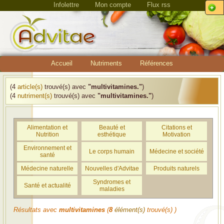
Infolettre
Mon compte
Flux rss
Accueil
Nutriments
Références
(4
article(s)
trouvé(s) avec
"multivitamines."
)
(4
nutriment(s)
trouvé(s) avec
"multivitamines."
)
Alimentation et
Beauté et
Citations et
Nutrition
esthétique
Motivation
Environnement et
Le corps humain
Médecine et société
santé
Médecine naturelle
Nouvelles d'Advitae
Produits naturels
Syndromes et
Santé et actualité
maladies
Résultats avec
multivitamines
(
8
élément(s)
trouvé(s) )