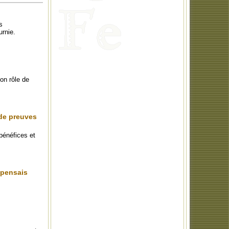
s
urnie.
son rôle de
 de preuves
néfices et
 pensais