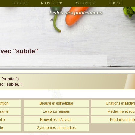
Infolettre
Nous joindre
Mon compte
Flux rss
Listes des publications
avec "subite"
c
"subite."
)
vec
"subite."
)
rition
Beauté et esthétique
Citations et Motiv
santé
Le corps humain
Médecine et soc
lle
Nouvelles d'Advitae
Produits nature
té
Syndromes et maladies