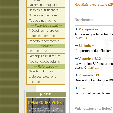
Résultats avec
subite
(
19
Nutriments majeurs
Besoins nutritionnels
Sources alimentaires
Nutriments
Tableau nutritionnel
--- Répertoire santé ---
Manganèse
Médecines naturelles
À mesure que la recherche 
Liste des domaines
(suite...)
Répertoire commercial
Sélénium
--- Interactif ---
Tests et Quiz
L'importance du sélénium 
Témoignages et forum
Vitamine B12
Nos sondages éclairs
La vitamine B12 est un nut
--- Références ---
quantité.
(suite...)
Sélection du mois
Vitamine B9
Liste des sélections
DescriptionLa vitamine B9
Lexique
Zinc
Le zinc fait partie de ses
publicité
Publications (articles)