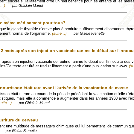
t encore si l'allaitement offre un réel bénéfice pour les enfants et les mères
...)
par Ghislain Martel
 le même médicament pour tous?
 que la glande thyroïde n’arrive plus à produire suffisamment d’hormones thyr
nement normal de l’organisme.
(suite...)
par Gisèle Frenette
2 mois après son injection vaccinale ranime le débat sur l'innocu
après son injection vaccinale de routine ranime le débat sur l'innocuité des v
s(Ce texte est tiré et traduit librement à partir d'une publication sur www.
(su
nourrisson était rare avant l'arrivée de la vaccination de masse
isson était si rare au cours de la période précédant la vaccination qu'elle n'é
tistiques, mais elle a commencé à augmenter dans les années 1950 avec l'ex
suite...)
par Ghislain Martel
urriture du cerveau
ent une multitude de messagers chimiques qui lui permettent de communique
par Gisèle Frenette