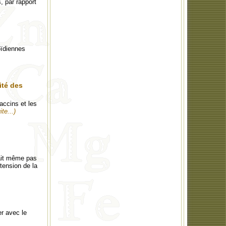
, par rapport
oïdiennes
ité des
accins et les
ite...)
tait même pas
tension de la
r avec le