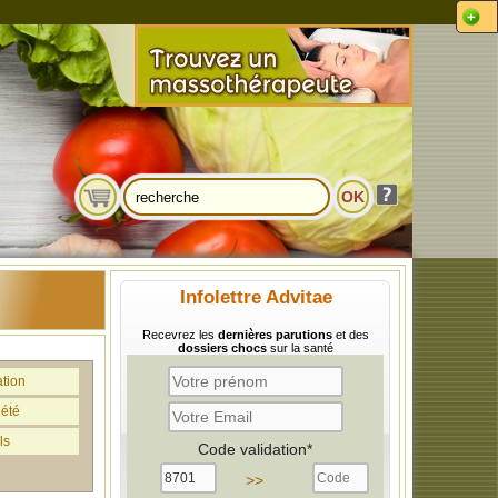
Infolettre Advitae
Recevrez les
dernières parutions
et des
dossiers chocs
sur la santé
ation
iété
ls
Code validation*
>>