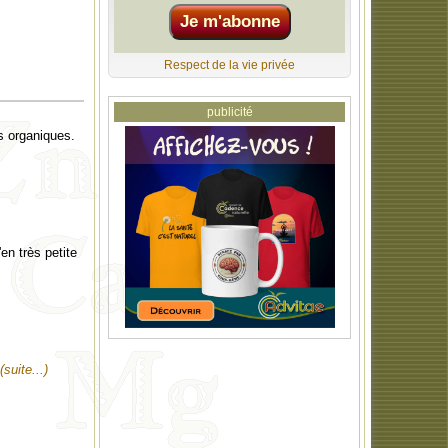
Respect de la vie privée
publicité
s organiques.
en très petite
(suite...)