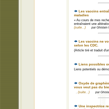
Les vaccins entraî
maladies
« Au cours de mes recher
entraînaient une altérati
(suite...)
par Ghislain 
Les vaccins ne vo
selon les CDC.
(Article tiré et traduit d
Liens possibles o
Liens potentiels ou démo
Oxyde de graphène
vous veut pas du bi
.
(suite...)
par Ghisla
Une inspectrice r