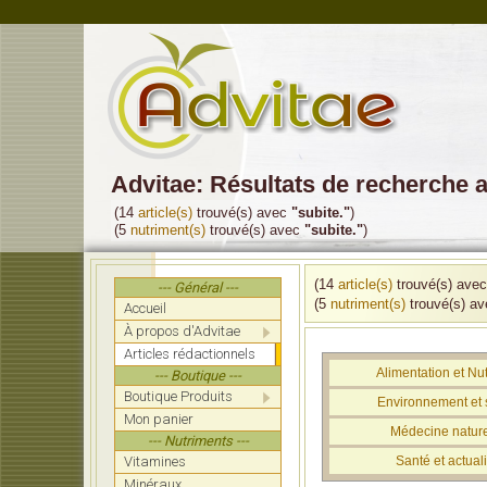
Advitae: Résultats de recherche 
(14
article(s)
trouvé(s) avec
"subite."
)
(5
nutriment(s)
trouvé(s) avec
"subite."
)
(14
article(s)
trouvé(s) ave
--- Général ---
(5
nutriment(s)
trouvé(s) a
Accueil
À propos d'Advitae
Articles rédactionnels
Alimentation et Nut
--- Boutique ---
Boutique Produits
Environnement et 
Mon panier
Médecine nature
--- Nutriments ---
Vitamines
Santé et actuali
Minéraux