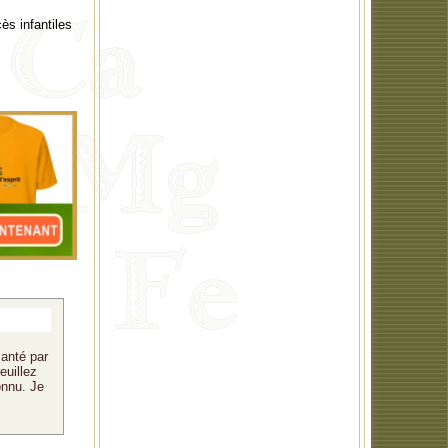
ès infantiles
santé par
euillez
onnu. Je