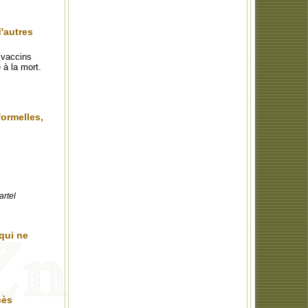
d'autres
 vaccins
 à la mort.
ormelles,
artel
qui ne
cès