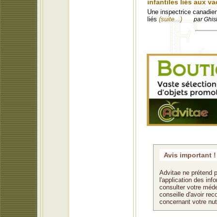
infantiles liés aux 
Une inspectrice canadien
liés
(suite...)
par Ghis
Avis important !
Advitae ne prétend p
l'application des in
consulter votre méde
conseille d'avoir rec
concernant votre nu