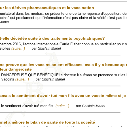
sur les dérives pharmaceutiques et la vaccination
unilatéral dans les médias, se présente une certaine réponse d'opposition, de
cins" qui proclament que l'information n'est pas claire et la vérité n'est pas fo
Martel
it-elle décédée suite à des traitements psychiatriques?
cembre 2016, l'actrice internationale Carrie Fisher connue en particulier pour 
étoiles
(suite...)
par Ghislain Martel
e preuve que les vaccins soient efficaces, mais il y a beaucoup
e leur dangerosité
DANGEREUSE QUE BÉNÉFIQUELe docteur Kaufman se prononce sur les bé
ux vaccins
(suite...)
par Ghislain Martel
amais le sentiment d'avoir tué mon fils avec un vaccin même si je
 le sentiment d'avoir tué mon fils.
(suite...)
par Ghislain Martel
rnel améliore le bilan de santé de toute la société