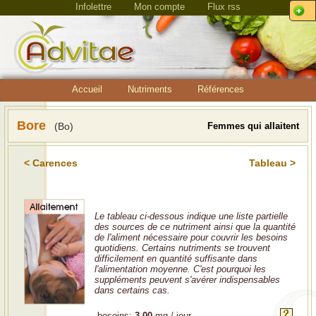
Infolettre
Mon compte
Flux rss
Accueil
Nutriments
Références
Bore
(Bo)
Femmes qui allaitent
< Carences
Tableau >
Le tableau ci-dessous indique une liste partielle
des sources de ce nutriment ainsi que la quantité
de l'aliment nécessaire pour couvrir les besoins
quotidiens. Certains nutriments se trouvent
difficilement en quantité suffisante dans
l'alimentation moyenne. C'est pourquoi les
suppléments peuvent s'avérer indispensables
dans certains cas.
besoins:
3.00
mg / jour