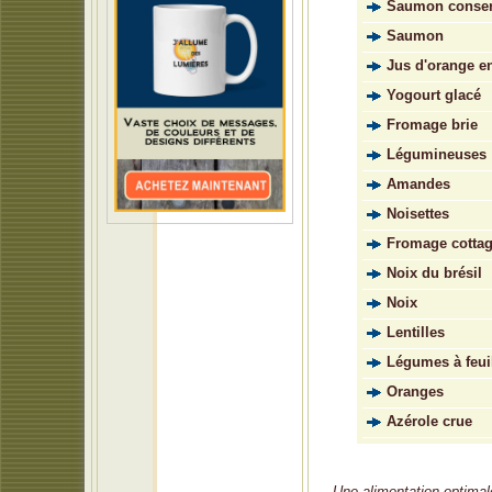
Saumon conserv
Saumon
Jus d'orange e
Yogourt glacé
Fromage brie
Légumineuses
Amandes
Noisettes
Fromage cotta
Noix du brésil
Noix
Lentilles
Légumes à feuil
Oranges
Azérole crue
Une alimentation optimale