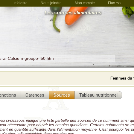
Infolettre
Nous joindre
Mon compte
Flux rss
Les sources alimentaires
erai-Calcium-groupe-f50.htm
Femmes du t
onctions
Carences
Sources
Tableau nutritionnel
eau ci-dessous indique une liste partielle des sources de ce nutriment ainsi qu
iment nécessaire pour couvrir les besoins quotidiens. Certains nutriments se t
lement en quantité suffisante dans l'alimentation moyenne. C'est pourquoi les
 s'avérer indispensables dans certains cas.