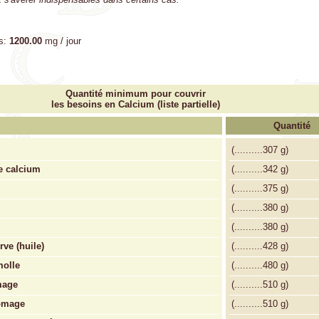
s:
1200.00
mg / jour
Quantité minimum pour couvrir
les besoins en Calcium (liste partielle)
Quantité
(
..........
307 g)
e calcium
(
..........
342 g)
(
..........
375 g)
(
..........
380 g)
(
..........
380 g)
ve (huile)
(
..........
428 g)
molle
(
..........
480 g)
mage
(
..........
510 g)
romage
(
..........
510 g)