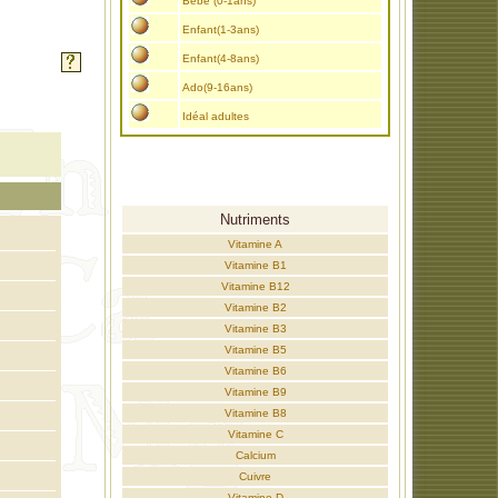
Bébé (0-1ans)
Enfant(1-3ans)
Enfant(4-8ans)
Ado(9-16ans)
Idéal adultes
Nutriments
Vitamine A
Vitamine B1
Vitamine B12
Vitamine B2
Vitamine B3
Vitamine B5
Vitamine B6
Vitamine B9
Vitamine B8
Vitamine C
Calcium
Cuivre
Vitamine D