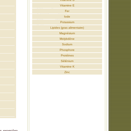
Vitamine E
Fer
Iode
Potassium
Lipides (gras alimentaire)
Magnésium
Molybdène
Sodium
Phosphore
Protéines
Sélénium
Vitamine K
Zinc
es première