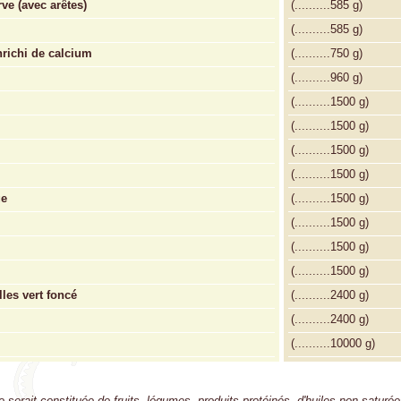
e (avec arêtes)
(
..........
585 g)
(
..........
585 g)
nrichi de calcium
(
..........
750 g)
(
..........
960 g)
(
..........
1500 g)
(
..........
1500 g)
(
..........
1500 g)
(
..........
1500 g)
ge
(
..........
1500 g)
(
..........
1500 g)
(
..........
1500 g)
(
..........
1500 g)
les vert foncé
(
..........
2400 g)
(
..........
2400 g)
(
..........
10000 g)
 serait constituée de fruits, légumes, produits protéinés, d'huiles non-saturé