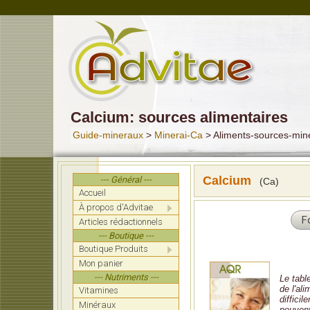
Calcium: sources alimentaires
Guide-mineraux
>
Minerai-Ca
> Aliments-sources-min
Calcium
--- Général ---
(Ca)
Accueil
À propos d'Advitae
F
Articles rédactionnels
--- Boutique ---
Boutique Produits
Mon panier
--- Nutriments ---
Le tabl
de l'al
Vitamines
diffici
Minéraux
peuvent