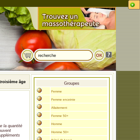
roisième âge
Groupes
Femme
Femme enceinte
Allaitement
Femme 50+
Homme
e la quantité
rouvent
Homme 50+
 suppléments