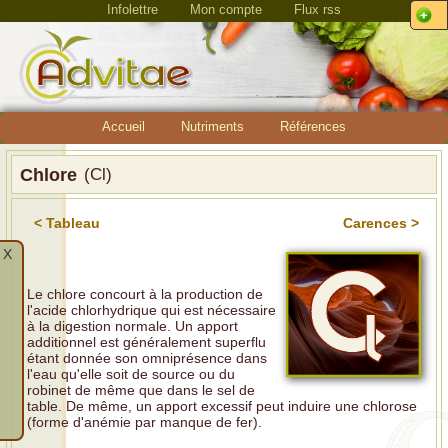
Infolettre
Mon compte
Flux rss
Accueil
Nutriments
Références
Chlore
(Cl)
< Tableau
Carences >
X
Le chlore concourt à la production de
l'acide chlorhydrique qui est nécessaire
à la digestion normale. Un apport
additionnel est généralement superflu
étant donnée son omniprésence dans
l'eau qu'elle soit de source ou du
robinet de même que dans le sel de
table. De même, un apport excessif peut induire une chlorose
(forme d'anémie par manque de fer).