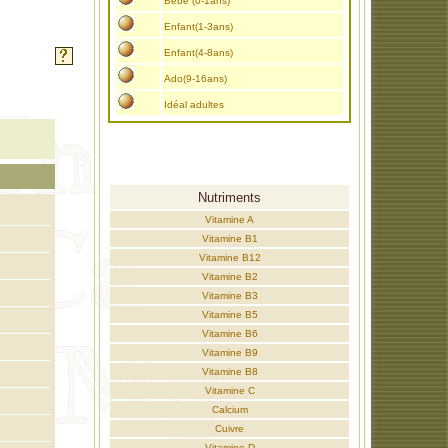
Bébé (0-1ans)
Enfant(1-3ans)
Enfant(4-8ans)
Ado(9-16ans)
Idéal adultes
Nutriments
Vitamine A
Vitamine B1
Vitamine B12
Vitamine B2
Vitamine B3
Vitamine B5
Vitamine B6
Vitamine B9
Vitamine B8
Vitamine C
Calcium
Cuivre
Vitamine D