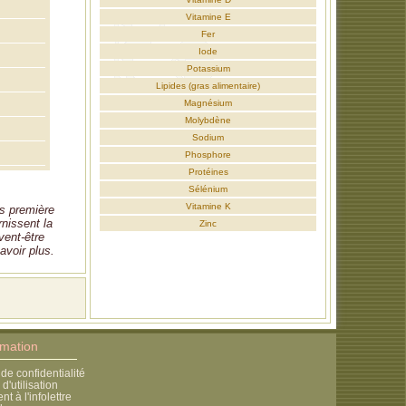
Vitamine E
Fer
Iode
Potassium
Lipides (gras alimentaire)
Magnésium
Molybdène
Sodium
Phosphore
Protéines
Sélénium
Vitamine K
es première
rnissent la
Zinc
vent-être
avoir plus.
rmation
 de confidentialité
d'utilisation
 à l'infolettre