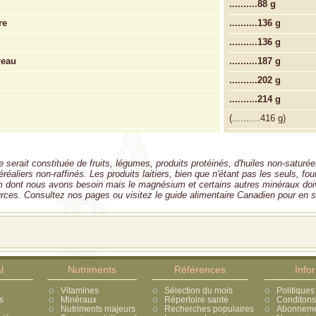
..........
88 g
re
..........
136 g
..........
136 g
reau
..........
187 g
..........
202 g
..........
214 g
(
..........
416 g)
 serait constituée de fruits, légumes, produits protéinés, d'huiles non-saturé
réaliers non-raffinés. Les produits laitiers, bien que n'étant pas les seuls, fou
m dont nous avons besoin mais le magnésium et certains autres minéraux doi
urces. Consultez nos pages ou visitez le guide alimentaire Canadien pour en s
l
Nutriments
Références
Info
Vitamines
Sélection du mois
Politiques
s
Minéraux
Répertoire santé
Conditons 
Nutriments majeurs
Recherches populaires
Abonnement