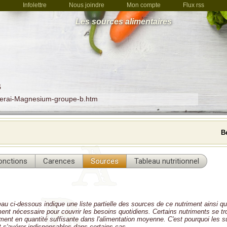
Infolettre
Nous joindre
Mon compte
Flux rss
Les sources alimentaires
s
nerai-Magnesium-groupe-b.htm
B
onctions
Carences
Sources
Tableau nutritionnel
eau ci-dessous indique une liste partielle des sources de ce nutriment ainsi qu
iment nécessaire pour couvrir les besoins quotidiens. Certains nutriments se t
lement en quantité suffisante dans l'alimentation moyenne. C'est pourquoi les
 s'avérer indispensables dans certains cas.