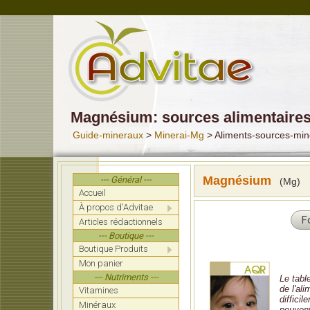
Magnésium: sources alimentaire
Guide-mineraux
>
Minerai-Mg
> Aliments-sources-mi
Magnésium
--- Général ---
(Mg)
Accueil
À propos d'Advitae
F
Articles rédactionnels
--- Boutique ---
Boutique Produits
Mon panier
--- Nutriments ---
Le tabl
de l'al
Vitamines
diffici
Minéraux
peuvent