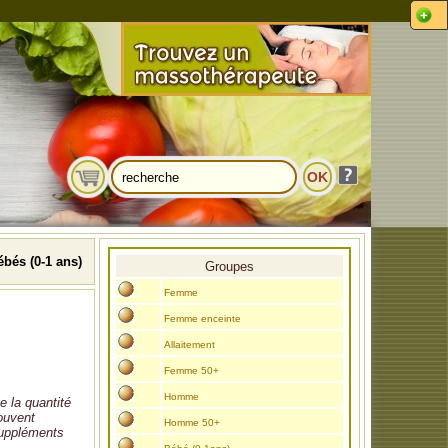
ébés (0-1 ans)
Groupes
Femme
Femme enceinte
Allaitement
Femme 50+
Homme
e la quantité
rouvent
Homme 50+
 suppléments