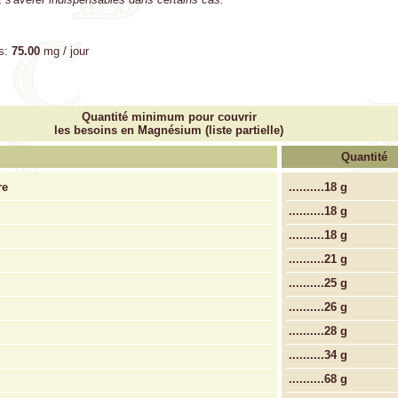
s:
75.00
mg / jour
Quantité minimum pour couvrir
les besoins en Magnésium (liste partielle)
Quantité
re
..........
18 g
..........
18 g
..........
18 g
..........
21 g
..........
25 g
..........
26 g
..........
28 g
..........
34 g
..........
68 g