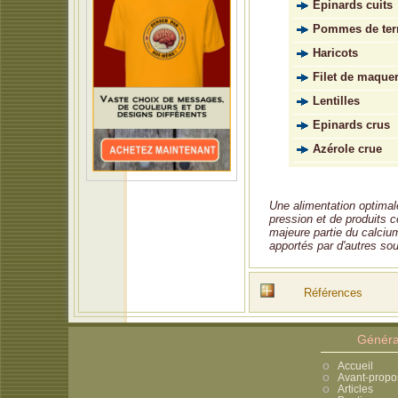
Épinards cuits
Pommes de ter
Haricots
Filet de maque
Lentilles
Epinards crus
Azérole crue
Une alimentation optimale
pression et de produits cé
majeure partie du calciu
apportés par d'autres so
Références
Généra
Accueil
Avant-propo
Articles